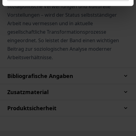
sozialpolitische Verwerfungen und kulturelle
Vorstellungen – wird der Status selbstständiger
Arbeit neu vermessen und in aktuelle
gesellschaftliche Transformationsprozesse
eingeordnet. So leistet der Band einen wichtigen
Beitrag zur soziologischen Analyse moderner
Arbeitsverhältnisse.
Bibliografische Angaben
Zusatzmaterial
Produktsicherheit