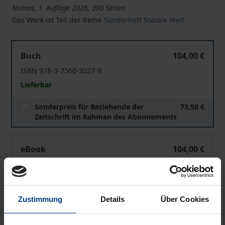
Nomos, 1. Auflage 2026, 390 Seiten
Das Werk ist Teil der Reihe
Sonderheft Soziale Welt
Verbreitung, Verwerfungen, Vorstellungen
Buch
104,00 €
ISBN 978-3-7560-3027-9
Lieferbar
Sonderpreis für Beziehende der
73,50 €
Zeitschrift im Rahmen des Abonnements
Verbreitung, Verwerfungen, Vorstellungen
eBook
104,00 €
ISBN 978-3-7489-5307-4
Lieferbar
Zustimmung
Details
Über Cookies
Preisangaben inkl. MwSt. Abhängig von der Lieferadresse
kann die MwSt. an der Kasse variieren.