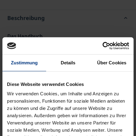
Beschreibung
Das Handbuch
Vereinbarungen mit Mandanten ist das
„konkurrenzlose“ (Kilian, AnwBl 2016, 327)
Nachschlagewerk, wenn es um Gestaltung
Zustimmung
Details
Über Cookies
rechtssicherer Vergütungsvereinbarungen,
Mandatsbedingungen oder klarer, wirksamer
Diese Webseite verwendet Cookies
Haftungsbeschränkungen geht.
Wir verwenden Cookies, um Inhalte und Anzeigen zu
personalisieren, Funktionen für soziale Medien anbieten
Die Neuauflage berücksichtigt
zu können und die Zugriffe auf unsere Website zu
• die Neuregelungen zum Erfolgshonorar
analysieren. Außerdem geben wir Informationen zu Ihrer
• die neuen Verpflichtungen zum Thema
Verwendung unserer Website an unsere Partner für
Geldwäsche
soziale Medien, Werbung und Analysen weiter. Unsere