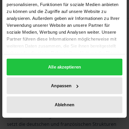
personalisieren, Funktionen für soziale Medien anbieten
zu können und die Zugriffe auf unsere Website zu
analysieren. Außerdem geben wir Informationen zu Ihrer
Verwendung unserer Website an unsere Partner für
Beschreibung
soziale Medien, Werbung und Analysen weiter. Unsere
Partner führen diese Informationen möglicherweise mit
Die direkten Beteiligungsmöglichkeiten der
weiteren Daten zusammen, die Sie ihnen bereitgestellt
Gläubiger prägen das deutsche Insolvenzverfahren,
haben oder die sie im Rahmen Ihrer Nutzung der Dienste
setzen jedoch ein aktives Engagement der Gläubiger
gesammelt haben.
Alle akzeptieren
voraus. Fehlt dieses, werden die
Gläubigerinteressen nicht angemessen gewahrt.
Frankreich begegnete dieser Problematik, indem es
Anpassen
die Gläubiger weitgehend aus dem Verfahren
verdrängte. Das Werk analysiert die
Ablehnen
Beteiligungsmöglichkeiten der Gläubiger in einem
auf Liquidation ausgerichteten Insolvenzverfahren,
setzt die deutschen und französischen Strukturen