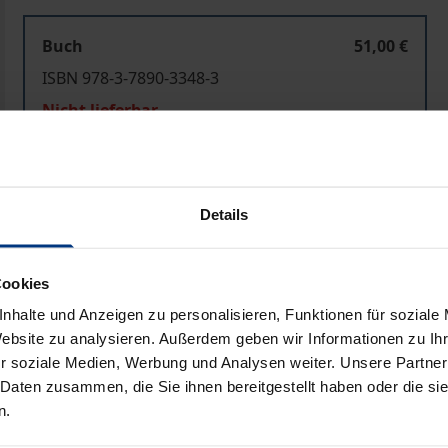
Buch
51,00 €
ISBN 978-3-7890-3348-3
Nicht lieferbar
In den Warenkorb
Zur Wunschliste hinzufü
Details
Hinweise zu Versandkosten
Cookies
nhalte und Anzeigen zu personalisieren, Funktionen für soziale
Bibliografische Angaben
Website zu analysieren. Außerdem geben wir Informationen zu I
r soziale Medien, Werbung und Analysen weiter. Unsere Partner
 Daten zusammen, die Sie ihnen bereitgestellt haben oder die s
es sich weniger um Fragen wie Sozialismus oder Kapitalism
n.
nannten Probleme in allen gesellschaftspolitischen Berei