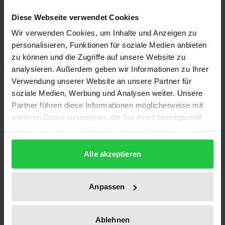
Verfassungsgerichtlicher Grundrechtsschutz gehört
Diese Webseite verwendet Cookies
heute zum Mindeststandard des demokratischen
Wir verwenden Cookies, um Inhalte und Anzeigen zu
Rechtsstaates. Frankreich hat dabei sehr spät einen
personalisieren, Funktionen für soziale Medien anbieten
Sonderweg beschritten; historische Entwicklung,
zu können und die Zugriffe auf unsere Website zu
Instrumentarium und konkrete Ausgestaltung des
analysieren. Außerdem geben wir Informationen zu Ihrer
derzeitigen Systems anhand der Rechtsprechung
Verwendung unserer Website an unsere Partner für
des Conseil constitutionnel erschließen die
soziale Medien, Werbung und Analysen weiter. Unsere
Partner führen diese Informationen möglicherweise mit
Originalität dieses Sonderwegs und seine Vorzüge:
weiteren Daten zusammen, die Sie ihnen bereitgestellt
das Verfahren ist einfach, schnell und garantiert ein
haben oder die sie im Rahmen Ihrer Nutzung der Dienste
hohes Maß an Rechtssicherheit, ohne das
gesammelt haben.
Verfassungsgericht zu überlasten.
Alle akzeptieren
In seiner kritischen Gesamtwürdigung weist der
Autor nach, daß auch in Frankreich heute trotz der
Anpassen
fehlenden Möglichkeit der Verfassungsbeschwerde
effektiver Grundrechtsschutz gewährleistet wird.
Insgesamt bietet die Arbeit damit auch zahlreiche
Ablehnen