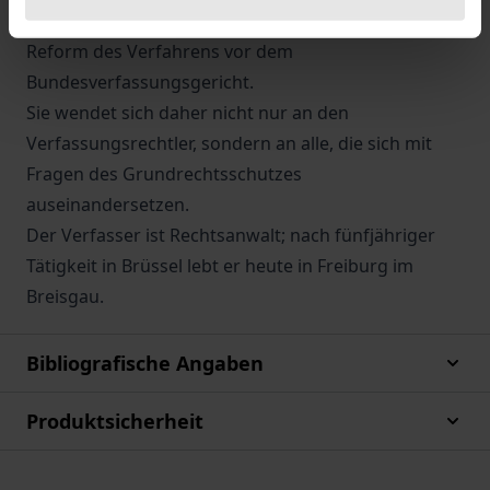
Anregungen für die aktuelle Diskussion um die
Reform des Verfahrens vor dem
Bundesverfassungsgericht.
Sie wendet sich daher nicht nur an den
Verfassungsrechtler, sondern an alle, die sich mit
Fragen des Grundrechtsschutzes
auseinandersetzen.
Der Verfasser ist Rechtsanwalt; nach fünfjähriger
Tätigkeit in Brüssel lebt er heute in Freiburg im
Breisgau.
Bibliografische Angaben
Produktsicherheit