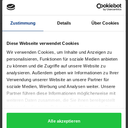
Hinweise zu Versandkosten
Zustimmung
Details
Über Cookies
Beschreibung
Diese Webseite verwendet Cookies
Die Europäische Union hat es mit mehreren
Wir verwenden Cookies, um Inhalte und Anzeigen zu
Krisenphänomenen zu tun, die sich auf ihre
personalisieren, Funktionen für soziale Medien anbieten
Akzeptanz und Handlungsfähigkeit nachteilig
zu können und die Zugriffe auf unsere Website zu
ausgewirkt haben. Aus einer verfassungsrechtlichen
analysieren. Außerdem geben wir Informationen zu Ihrer
Verwendung unserer Website an unsere Partner für
Perspektive zeigt sich, dass rechtliche Grundwerte
soziale Medien, Werbung und Analysen weiter. Unsere
der EU selbst, aber auch der in ihnen
Partner führen diese Informationen möglicherweise mit
zusammengeschlossenen Verfassungsstaaten
weiteren Daten zusammen, die Sie ihnen bereitgestellt
zumindest nicht mehr überall selbstverständlich
haben oder die sie im Rahmen Ihrer Nutzung der Dienste
akzeptiert sind. Die Beiträge dieses Sammelbandes
gesammelt haben.
greifen dies auf und untersuchen die
Alle akzeptieren