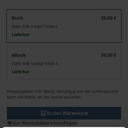
Verfassungskrisen in der Europäischen Union
Buch
39,00 €
ISBN 978-3-8487-5098-6
Lieferbar
Verfassungskrisen in der Europäischen Union
eBook
39,00 €
ISBN 978-3-8452-9300-4
Lieferbar
Preisangaben inkl. MwSt. Abhängig von der Lieferadresse
kann die MwSt. an der Kasse variieren.
In den Warenkorb
Zur Wunschliste hinzufügen