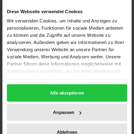
Der »Verfassungsvertrag« (2. Auflage) wird aus
Diese Webseite verwendet Cookies
Anlass des Europäischen Verfassungskonvents
Wir verwenden Cookies, um Inhalte und Anzeigen zu
vorgelegt. Der »Verfassungsvertrag« entspricht dem
personalisieren, Funktionen für soziale Medien anbieten
Konzept des »Staatenverbundes« und kommt so vor
zu können und die Zugriffe auf unsere Website zu
allem auch französischen und britischen
analysieren. Außerdem geben wir Informationen zu Ihrer
Vorstellungen entgegen. – Der Entwurf (mit
Verwendung unserer Website an unsere Partner für
soziale Medien, Werbung und Analysen weiter. Unsere
umfassender Begründung) baut die Stellung des
Partner führen diese Informationen möglicherweise mit
Parlaments und der Kommission aus, festigt die
weiteren Daten zusammen, die Sie ihnen bereitgestellt
Wirtschaftskompetenzen der EU und bringt eine
haben oder die sie im Rahmen Ihrer Nutzung der Dienste
wesentliche Stärkung der Union insbesondere in der
gesammelt haben.
Außenpolitik. Er ist vor allem mit seinem Teil IV
Alle akzeptieren
»Entwicklung der EU« auf eine dynamische
Fortentwicklung angelegt. Das geltende EU/EG-
Anpassen
Recht wird lückenlos übergeleitet. Zu einigen
Artikeln werden Alternativen vorgeschlagen. – Der
Ablehnen
Verfasser, Rechtsanwalt und Dipl.Volkswirt, war