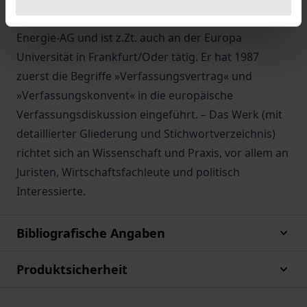
Staatssekretär in Niedersachsen, Vorstand einer
Energie-AG und ist z.Zt. auch an der Europa
Universität in Frankfurt/Oder tätig. Er hat 1987
zuerst die Begriffe »Verfassungsvertrag« und
»Verfassungskonvent« in die europäische
Verfassungsdiskussion eingeführt. – Das Werk (mit
detaillierter Gliederung und Stichwortverzeichnis)
richtet sich an Wissenschaft und Praxis, vor allem an
Juristen, Wirtschaftsfachleute und politisch
Interessierte.
Bibliografische Angaben
Produktsicherheit