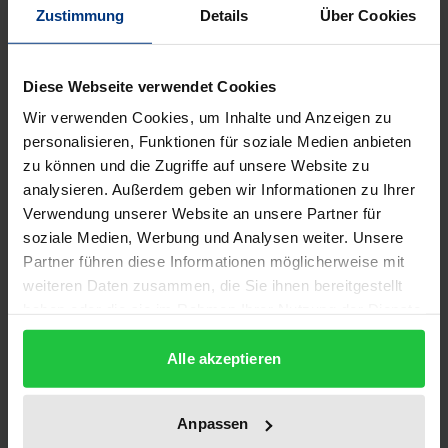
Chancen und Risiken gewidmet, die die
Zustimmung
Details
Über Cookies
Modernisierung der Verwaltung mit sich bringt.
Das Internet wird durch die Verwaltung noch relativ
Diese Webseite verwendet Cookies
zurückhaltend genutzt. Die Ursache dafür liegt
Wir verwenden Cookies, um Inhalte und Anzeigen zu
vermutlich darin, dass viele Entscheidungen einen
personalisieren, Funktionen für soziale Medien anbieten
Personenbezug aufweisen und sich deshalb aus
zu können und die Zugriffe auf unsere Website zu
datenschutzrechtlichen Gründen der Publizität im
analysieren. Außerdem geben wir Informationen zu Ihrer
Internet entziehen. Jedoch arbeiten inzwischen alle
Verwendung unserer Website an unsere Partner für
Verwaltungsinstanzen daran, den in bürokratischen
soziale Medien, Werbung und Analysen weiter. Unsere
Verwaltungsverfahren ablaufenden Gesetzesvollzug
Partner führen diese Informationen möglicherweise mit
weiteren Daten zusammen, die Sie ihnen bereitgestellt
umzustellen und für die Nutzer des Internets
haben oder die sie im Rahmen Ihrer Nutzung der Dienste
vorzubereiten.
gesammelt haben.
Die Gestaltungsmöglichkeiten, die sich durch den
Alle akzeptieren
Einsatz der modernen Kommunikationsformen für
die Verwaltung bieten, sind enorm. Der mit diesen
Anpassen
technischen Entwicklungen erleichterte Zugriff auf