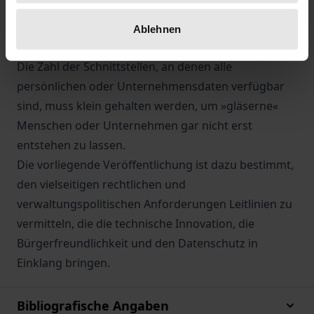
administratives Hintergrundwissen muss jedoch
zwingend mit dem Zweckbindunsgrundsatz des
Ablehnen
Datenschutzrechts abgeglichen werden.
Die Zahl der Schnittstellen, an denen alle
persönlichen oder Unternehmensdaten verfügbar
sind, muss klein gehalten werden, um »gläserne«
Menschen oder Unternehmen gar nicht erst
entstehen zu lassen.
Die vorliegende Veröffentlichung ist dazu bestimmt,
den vielseitigen rechtlichen und
verwaltungspolitischen Anforderungen Leitlinien zu
vermitteln, die die technische Innovation, die
Bürgerfreundlichkeit und den Datenschutz in
Einklang bringen.
Bibliografische Angaben