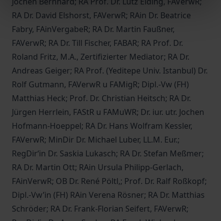
Jochen Bernhard; RA Prof. Dr. Lutz Eiding, FAVerwR;
RA Dr. David Elshorst, FAVerwR; RAin Dr. Beatrice
Fabry, FAinVergabeR; RA Dr. Martin Faußner,
FAVerwR; RA Dr. Till Fischer, FABAR; RA Prof. Dr.
Roland Fritz, M.A., Zertifizierter Mediator; RA Dr.
Andreas Geiger; RA Prof. (Yeditepe Univ. Istanbul) Dr.
Rolf Gutmann, FAVerwR u FAMigR; Dipl.-Vw (FH)
Matthias Heck; Prof. Dr. Christian Heitsch; RA Dr.
Jürgen Herrlein, FAStR u FAMuWR; Dr. iur. utr. Jochen
Hofmann-Hoeppel; RA Dr. Hans Wolfram Kessler,
FAVerwR; MinDir Dr. Michael Luber, LL.M. Eur.;
RegDir‘in Dr. Saskia Lukasch; RA Dr. Stefan Meßmer;
RA Dr. Martin Ott; RAin Ursula Philipp-Gerlach,
FAinVerwR; OB Dr. René Pöltl,; Prof. Dr. Ralf Roßkopf;
Dipl.-Vw’in (FH) RAin Verena Rösner; RA Dr. Matthias
Schröder; RA Dr. Frank-Florian Seifert, FAVerwR;