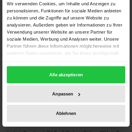
Demonstrationsformen (sog. „Spaziergänge“), die
Wir verwenden Cookies, um Inhalte und Anzeigen zu
Neuregelungen im Bau- oder im Migrationsrecht
personalisieren, Funktionen für soziale Medien anbieten
geht: Sie finden die passende Formulierung auf
zu können und die Zugriffe auf unsere Website zu
analysieren. Außerdem geben wir Informationen zu Ihrer
aktuellem Stand.
Verwendung unserer Website an unsere Partner für
soziale Medien, Werbung und Analysen weiter. Unsere
Besonders hilfreich
Partner führen diese Informationen möglicherweise mit
weiteren Daten zusammen, die Sie ihnen bereitgestellt
Die Mustertexte sind durchgängig praxiserprobt,
haben oder die sie im Rahmen Ihrer Nutzung der Dienste
verbinden materielles Recht mit Verfahrensrecht
gesammelt haben.
und sind gespickt mit Praxishinweisen. Alle
Alle akzeptieren
Formulare sind, inklusive sämtlicher zitierter
Entscheidungen und Gesetze, im kostenlosen
Anpassen
Onlinezugang abrufbar. Effektiver geht es nicht.
Ablehnen
Meister:innen ihres Fachs:
RA Dr. Eberhard Baden, FAVerwR, FABAR; RA Dr.