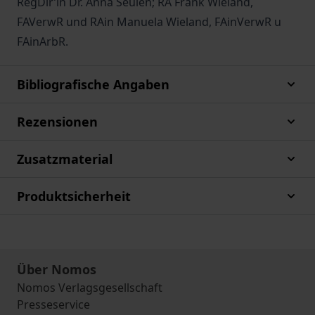
RegDir’in Dr. Anna Seulen; RA Frank Wieland,
FAVerwR und RAin Manuela Wieland, FAinVerwR u
FAinArbR.
Bibliografische Angaben
Rezensionen
Zusatzmaterial
Produktsicherheit
Über Nomos
Nomos Verlagsgesellschaft
Presseservice