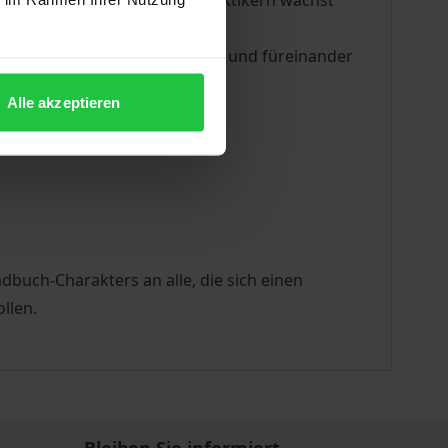
es Interesses. Gerade bei Praktikern wächst
pektive miteinander verbindet und füreinander
Alle akzeptieren
dbuch-Charakters an alle, die sich einen
llen.