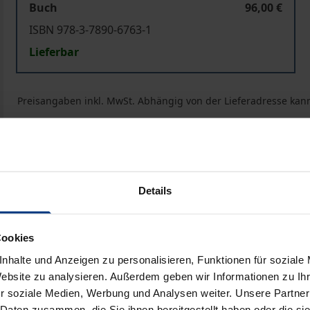
Buch
96,00 €
ISBN 978-3-7890-6763-1
Lieferbar
Preisangaben inkl. MwSt. Abhängig von der Lieferadresse kann
In den Warenkorb
Zur Wunschliste hinzufü
Hinweise zu Versandkosten
Details
bliografische Angaben
Rezensionen
Cookies
nhalte und Anzeigen zu personalisieren, Funktionen für soziale
Website zu analysieren. Außerdem geben wir Informationen zu I
Gesellschaft ("kooperativer Staat", "Gewährleistungsstaat
r soziale Medien, Werbung und Analysen weiter. Unsere Partner
 Daten zusammen, die Sie ihnen bereitgestellt haben oder die s