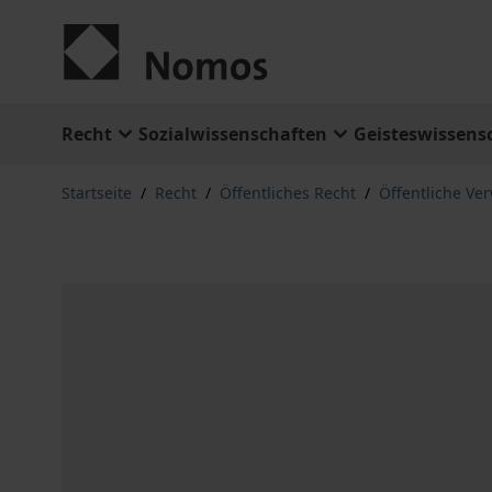
Zum Inhalt springen
Recht
Sozialwissenschaften
Geisteswissens
Startseite
/
Recht
/
Öffentliches Recht
/
Öffentliche Ve