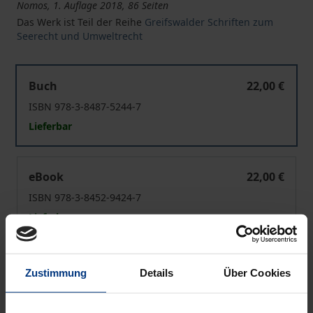
Nomos, 1. Auflage 2018, 86 Seiten
Das Werk ist Teil der Reihe
Greifswalder Schriften zum
Seerecht und Umweltrecht
Vorbeugender Hochwasserschutz in Häfen und Werfte
Buch
22,00 €
ISBN 978-3-8487-5244-7
Lieferbar
Vorbeugender Hochwasserschutz in Häfen und Werfte
eBook
22,00 €
ISBN 978-3-8452-9424-7
Lieferbar
Preisangaben inkl. MwSt. Abhängig von der Lieferadresse
Zustimmung
Details
Über Cookies
kann die MwSt. an der Kasse variieren.