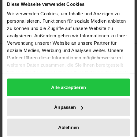
In den Warenkorb
Diese Webseite verwendet Cookies
Zur Wunschliste hinzufügen
Wir verwenden Cookies, um Inhalte und Anzeigen zu
Hinweise zu Versandkosten
personalisieren, Funktionen für soziale Medien anbieten
zu können und die Zugriffe auf unsere Website zu
analysieren. Außerdem geben wir Informationen zu Ihrer
Verwendung unserer Website an unsere Partner für
soziale Medien, Werbung und Analysen weiter. Unsere
Beschreibung
Partner führen diese Informationen möglicherweise mit
weiteren Daten zusammen, die Sie ihnen bereitgestellt
Die vorgelegte Untersuchung zeigt, dass die
haben oder die sie im Rahmen Ihrer Nutzung der Dienste
Belange des vorbeugenden Hochwasserschutzes
gesammelt haben.
einerseits und der Hafenentwicklung andererseits
Alle akzeptieren
bei richtiger Gesetzesauslegung durchaus in
Einklang gebracht werden können. So lassen sich
Anpassen
Spielräume der Hafenentwicklung aus
bauplanungsrechtlichen wie aus
Ablehnen
fachplanungsrechtlichen Gestaltungsmöglichkeiten