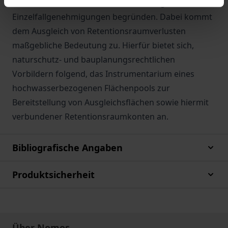
wie auch auf der Ebene vorhabenbezogener
Einzelfallgenehmigungen begründen. Dabei kommt
dem Ausgleich von Retentionsraumverlusten
maßgebliche Bedeutung zu. Hierfür bietet sich,
naturschutz- und bauplanungsrechtlichen
Vorbildern folgend, das Instrumentarium eines
hochwasserbezogenen Flächenpools zur
Bereitstellung von Ausgleichsflächen sowie hiermit
verbundener Retentionsraumkonten an.
Bibliografische Angaben
Produktsicherheit
Über Nomos