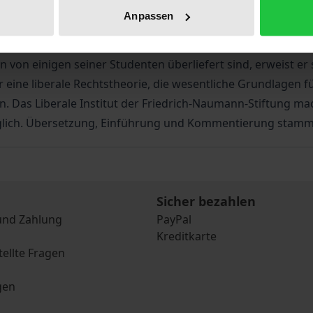
Anpassen
 Professor der Moralphilosophie, der an der Universität v
ehrte, war ein umfassend gebildeter Universalgelehrter. In 
n von einigen seiner Studenten überliefert sind, erweist er
r eine liberale Rechtstheorie, die wesentliche Grundlagen
 Das Liberale Institut der Friedrich-Naumann-Stiftung mac
glich. Übersetzung, Einführung und Kommentierung stamme
Sicher bezahlen
und Zahlung
PayPal
Kreditkarte
tellte Fragen
gen