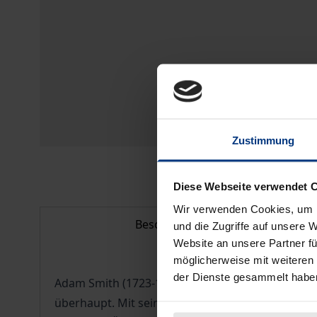
Zustimmung
Diese Webseite verwendet 
Wir verwenden Cookies, um I
Beschreibung
und die Zugriffe auf unsere 
Website an unsere Partner fü
möglicherweise mit weiteren
der Dienste gesammelt habe
Adam Smith (1723-1790) gilt als einer der große
überhaupt. Mit seinem berühmten Werk'The Wealt