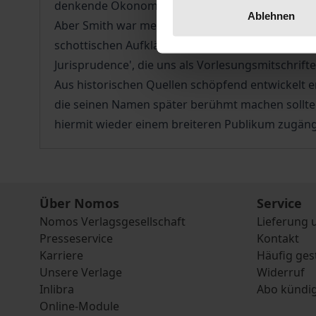
denkende Ökonomen inspiriert.
Ablehnen
Aber Smith war mehr als ein bloßer Ökonom. Der
schottischen Aufklärung des 18. Jahrhunderts - l
Jurisprudence', die uns als Vorlesungsmitschrifte
Aus historischen Quellen schöpfend entwickelt e
die seinen Namen später berühmt machen sollten.
hiermit wieder einem breiteren Publikum zugän
Über Nomos
Service
Nomos Verlagsgesellschaft
Lieferung 
Presseservice
Kontakt
Karriere
Häufig ges
Unsere Verlage
Widerruf
Inlibra
Abo kündi
Online-Module