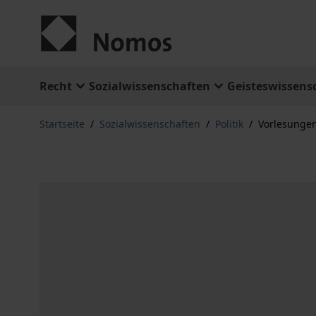
Zum Inhalt springen
Recht
Sozialwissenschaften
Geisteswissens
Startseite
/
Sozialwissenschaften
/
Politik
/
Vorlesungen