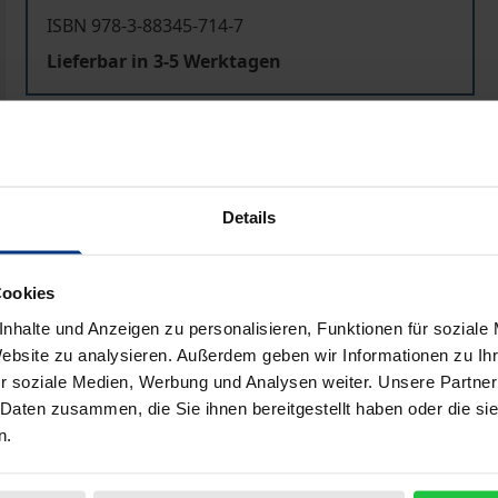
ISBN 978-3-88345-714-7
Lieferbar in 3-5 Werktagen
Preisangaben inkl. MwSt. Abhängig von der Lieferadresse kann
In den Warenkorb
Zur Wunschliste hinzufü
Details
Hinweise zu Versandkosten
Cookies
nhalte und Anzeigen zu personalisieren, Funktionen für soziale
Bibliografische Angaben
Website zu analysieren. Außerdem geben wir Informationen zu I
r soziale Medien, Werbung und Analysen weiter. Unsere Partner
 Daten zusammen, die Sie ihnen bereitgestellt haben oder die s
n.
n Pioniere marktwirtschaftlichen Denkens, wenn nicht sogar
h of Nations' (Der Wohlstand der Nationen) aus dem Jahre