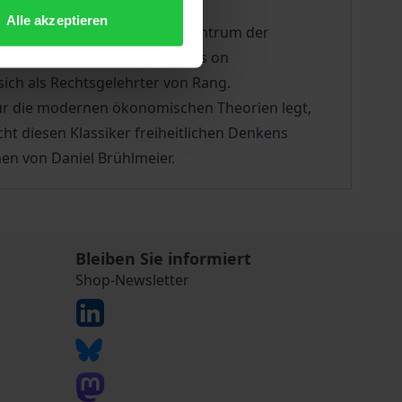
Alle akzeptieren
on Glasgow - dem geistigen Zentrum der
den hier vorliegenden 'Lectures on
 sich als Rechtsgelehrter von Rang.
 für die modernen ökonomischen Theorien legt,
ht diesen Klassiker freiheitlichen Denkens
n von Daniel Brühlmeier.
Bleiben Sie informiert
Shop-Newsletter