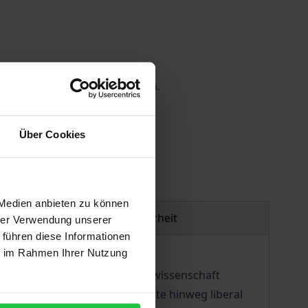
 die MwSt. an der Kasse variieren.
gen
Über Cookies
 Medien anbieten zu können
Produktsicherheit
hrer Verwendung unserer
 führen diese Informationen
ie im Rahmen Ihrer Nutzung
 als der Vater der Wirtschaftswissenschaft
 1776 hat er über Jahrhunderte hinweg liberal