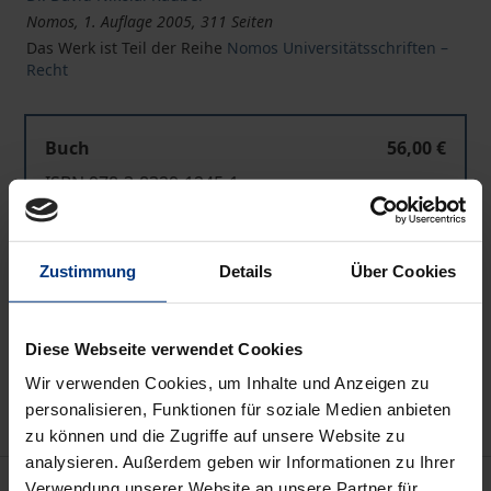
Nomos, 1. Auflage 2005, 311 Seiten
Das Werk ist Teil der Reihe
Nomos Universitätsschriften –
Recht
Buch
56,00 €
ISBN 978-3-8329-1245-1
Nicht lieferbar
Zustimmung
Details
Über Cookies
In den Warenkorb
Zur Wunschliste hinzufügen
Diese Webseite verwendet Cookies
Hinweise zu Versandkosten
Wir verwenden Cookies, um Inhalte und Anzeigen zu
personalisieren, Funktionen für soziale Medien anbieten
zu können und die Zugriffe auf unsere Website zu
analysieren. Außerdem geben wir Informationen zu Ihrer
Beschreibung
Verwendung unserer Website an unsere Partner für