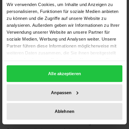
Hinweise zu Versandkosten
Wir verwenden Cookies, um Inhalte und Anzeigen zu
personalisieren, Funktionen für soziale Medien anbieten
zu können und die Zugriffe auf unsere Website zu
analysieren. Außerdem geben wir Informationen zu Ihrer
Beschreibung
Verwendung unserer Website an unsere Partner für
soziale Medien, Werbung und Analysen weiter. Unsere
Partner führen diese Informationen möglicherweise mit
Angesichts einer rapide sinkenden THG-
weiteren Daten zusammen, die Sie ihnen bereitgestellt
Entnahmekapazität der Waldökosysteme ist das
haben oder die sie im Rahmen Ihrer Nutzung der Dienste
geltende Bewirtschaftungsregime auf den
gesammelt haben.
Klimaprüfstand zu stellen. Die Autorin geht in ihrer
Alle akzeptieren
Arbeit der Frage nach, welchen Anteil das (nationale)
Waldrecht an der gegenwärtigen
Anpassen
Waldschadenssituation hat und wie es beschaffen
sein müsste, um als Medium für gesellschaftliche
Ablehnen
Transformationsprozesse hin zu einer
klimawirksamen Waldbewirtschaftung zu dienen.