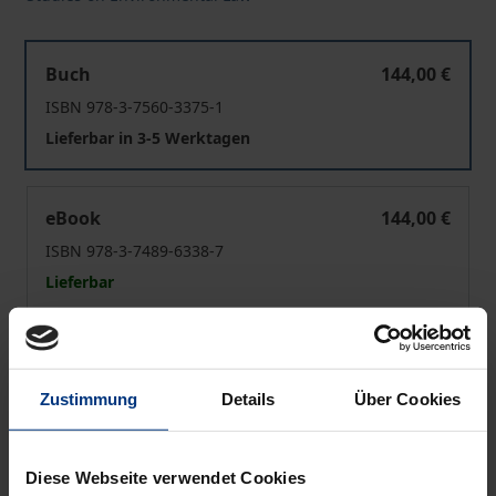
Waldrecht auf dem Klimaprüfstand
Buch
144,00 €
ISBN 978-3-7560-3375-1
Lieferbar in 3-5 Werktagen
Waldrecht auf dem Klimaprüfstand
eBook
144,00 €
ISBN 978-3-7489-6338-7
Lieferbar
Preisangaben inkl. MwSt. Abhängig von der Lieferadresse
kann die MwSt. an der Kasse variieren.
Zustimmung
Details
Über Cookies
In den Warenkorb
Diese Webseite verwendet Cookies
Zur Wunschliste hinzufügen