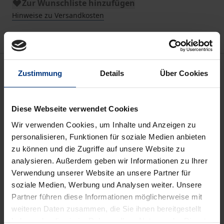
Zur Wunschliste hinzufügen
Hinweise zu Versandkosten
Beschreibung
Zustimmung
Details
Über Cookies
Die Festschrift zum 60-jährigen Bestehen der
Diese Webseite verwendet Cookies
Assistententagung im Öffentlichen Recht reflektiert
Wandlungsprozesse, wie sie seit den 1960er Jahren
Wir verwenden Cookies, um Inhalte und Anzeigen zu
personalisieren, Funktionen für soziale Medien anbieten
im Öffentlichen Recht stattfinden. Angesprochen
zu können und die Zugriffe auf unsere Website zu
sind damit zunächst (wissenschafts-)kulturelle
analysieren. Außerdem geben wir Informationen zu Ihrer
Veränderungen, aber auch Kontinuitäten vor dem
Verwendung unserer Website an unsere Partner für
Hintergrund gesellschaftlicher und politischer
soziale Medien, Werbung und Analysen weiter. Unsere
Umbrüche. Eine besondere Rolle spielen zudem die
Partner führen diese Informationen möglicherweise mit
Transformationen der Staatlichkeit und deren
weiteren Daten zusammen, die Sie ihnen bereitgestellt
haben oder die sie im Rahmen Ihrer Nutzung der Dienste
Auswirkungen auf die Verbindung von Staat und