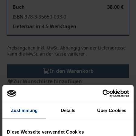
Buch
38,00 €
ISBN 978-3-95650-093-0
Lieferbar in 3-5 Werktagen
Preisangaben inkl. MwSt. Abhängig von der Lieferadresse
kann die MwSt. an der Kasse variieren.
In den Warenkorb
Zur Wunschliste hinzufügen
Hinweise zu Versandkosten
Zustimmung
Details
Über Cookies
Beschreibung
Diese Webseite verwendet Cookies