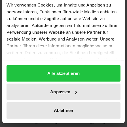
In der vorliegenden soziologischen Studie werden
Wir verwenden Cookies, um Inhalte und Anzeigen zu
Ehebiographien untersucht, die seit mehreren
personalisieren, Funktionen für soziale Medien anbieten
Jahrzehnten bestehen. Anlass dafür sind die
zu können und die Zugriffe auf unsere Website zu
zahlreich bestehenden langjährigen Ehen in
analysieren. Außerdem geben wir Informationen zu Ihrer
Verwendung unserer Website an unsere Partner für
Deutschland. Noch nie gab es so viele goldene und
soziale Medien, Werbung und Analysen weiter. Unsere
diamantene Hochzeiten wie heute.
Partner führen diese Informationen möglicherweise mit
Begründet ist dies zum einen durch die gestiegene
weiteren Daten zusammen, die Sie ihnen bereitgestellt
Lebenserwartung. Zum anderen heiratet auch
haben oder die sie im Rahmen Ihrer Nutzung der Dienste
aktuell der Großteil der deutschen Bevölkerung
gesammelt haben.
einmal im Leben und die Ehen dauern, statistisch
Alle akzeptieren
betrachtet, immer länger. Die mediale Betonung der
Scheidungsstatistik verdeckt, dass zwei Drittel aller
Anpassen
Ehen bestehen bleiben. Folglich ist die langjährige
Ehe zurzeit ein soziales Massenphänomen.
Ablehnen
Ziel der Analyse solch langer Ehebiographien ist die
Beantwortung der Fragen: Was hat langjährige Ehen