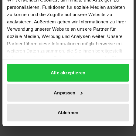
ISBN
personalisieren, Funktionen für soziale Medien anbieten
978-3-7890-2276-0
zu können und die Zugriffe auf unsere Website zu
analysieren. Außerdem geben wir Informationen zu Ihrer
Untertitel
Verwendung unserer Website an unsere Partner für
Festschrift Michaelis
soziale Medien, Werbung und Analysen weiter. Unsere
Partner führen diese Informationen möglicherweise mit
Erscheinungsdatum
weiteren Daten zusammen, die Sie ihnen bereitgestellt
05.02.1991
haben oder die sie im Rahmen Ihrer Nutzung der Dienste
gesammelt haben.
Erscheinungsjahr
Alle akzeptieren
1991
Verlag
Anpassen
Nomos
Ablehnen
Ausgabeart
Softcover