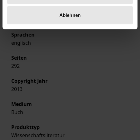
Ausgabeart
Ablehnen
Softcover
Sprachen
englisch
Seiten
292
Copyright Jahr
2013
Medium
Buch
Produkttyp
Wissenschaftsliteratur