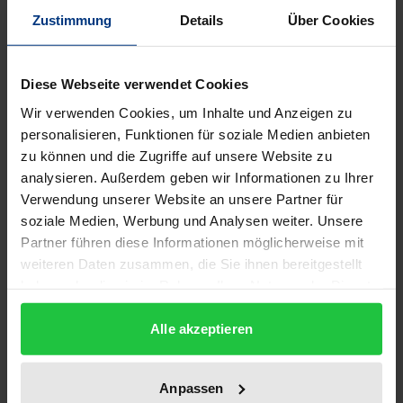
Zustimmung
Details
Über Cookies
Auflage
1
Diese Webseite verwendet Cookies
ISBN
Wir verwenden Cookies, um Inhalte und Anzeigen zu
978-3-487-14884-7
personalisieren, Funktionen für soziale Medien anbieten
zu können und die Zugriffe auf unsere Website zu
Untertitel
analysieren. Außerdem geben wir Informationen zu Ihrer
A Study of the Aflāj of Oman
Verwendung unserer Website an unsere Partner für
soziale Medien, Werbung und Analysen weiter. Unsere
Erscheinungsdatum
Partner führen diese Informationen möglicherweise mit
31.05.2013
weiteren Daten zusammen, die Sie ihnen bereitgestellt
haben oder die sie im Rahmen Ihrer Nutzung der Dienste
Erscheinungsjahr
gesammelt haben.
2013
Alle akzeptieren
Verlag
Anpassen
Georg Olms Verlag