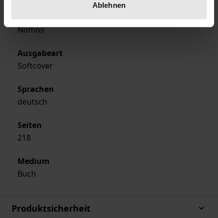
Ablehnen
Verlag
Nomos
Ausgabeart
Softcover
Sprachen
deutsch
Seiten
218
Medium
Buch
Produktsicherheit