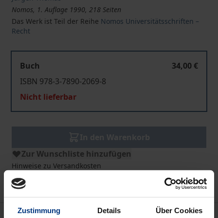
Nomos, 1. Auflage 1990, 218 Seiten
Das Werk ist Teil der Reihe
Nomos Universitätsschriften –
Recht
Buch
34,00 €
ISBN 978-3-7890-2069-8
Nicht lieferbar
In den Warenkorb
Zur Wunschliste hinzufügen
Hinweise zu Versandkosten
Zustimmung
Details
Über Cookies
Bibliografische Angaben