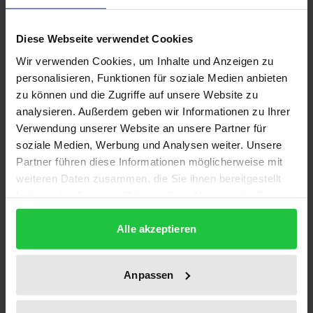
Diese Webseite verwendet Cookies
Auflage
Wir verwenden Cookies, um Inhalte und Anzeigen zu
1
personalisieren, Funktionen für soziale Medien anbieten
zu können und die Zugriffe auf unsere Website zu
ISBN
analysieren. Außerdem geben wir Informationen zu Ihrer
978-3-7890-2069-8
Verwendung unserer Website an unsere Partner für
soziale Medien, Werbung und Analysen weiter. Unsere
Untertitel
Partner führen diese Informationen möglicherweise mit
Das Wirken der ordentlichen deutschen
weiteren Daten zusammen, die Sie ihnen bereitgestellt
Militärjustiz in den besetzten Westgebieten 1940-
haben oder die sie im Rahmen Ihrer Nutzung der Dienste
45 unter rechtshistorischen Aspekten
gesammelt haben.
Alle akzeptieren
Erscheinungsdatum
23.08.1990
Anpassen
Erscheinungsjahr
1990