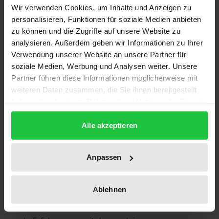
Wir verwenden Cookies, um Inhalte und Anzeigen zu
Die Zahl westeuropäischer Staaten, die die
personalisieren, Funktionen für soziale Medien anbieten
Wehrpflicht aufgibt, steigt. Nach Belgien, den
zu können und die Zugriffe auf unsere Website zu
Niederlanden und Frankreich gehören bald auch
analysieren. Außerdem geben wir Informationen zu Ihrer
Verwendung unserer Website an unsere Partner für
Spanien, Portugal und Italien zur Reihe derer, die ihr
soziale Medien, Werbung und Analysen weiter. Unsere
Militärpersonal nunmehr aus Freiwilligen
Partner führen diese Informationen möglicherweise mit
rekrutieren. In weiteren Staaten ist die Aufhebung
weiteren Daten zusammen, die Sie ihnen bereitgestellt
der Wehrpflicht Gegenstand öffentlicher Diskussion.
haben oder die sie im Rahmen Ihrer Nutzung der Dienste
Es scheint, als sei die Zeit der Massenheere in
gesammelt haben.
Westeuropa vorbei, als ginge eine über 200-jährige
Alle akzeptieren
Militärepoche ihrem Ende entgegen.
Im ersten Teil des Bandes wird eine begriffliche
Anpassen
Klärung in der aktuellen Diskussion um neue
Wehrmodelle vorgenommen. Die Umbruchsituation,
Ablehnen
in der sich Europas Massenheere derzeit befinden,
wird vergleichend analysiert. Sodann wird über