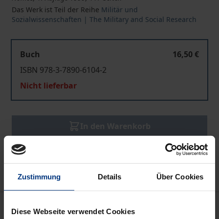
Das Werk ist Teil der Reihe
Militär und
Sozialwissenschaften | The Military and Social Research
Buch
16,50 €
ISBN 978-3-7890-6104-2
Nicht lieferbar
In den Warenkorb
Zur Wunschliste hinzufügen
Hinweise zu Versandkosten
Zustimmung
Details
Über Cookies
Beschreibung
Diese Webseite verwendet Cookies