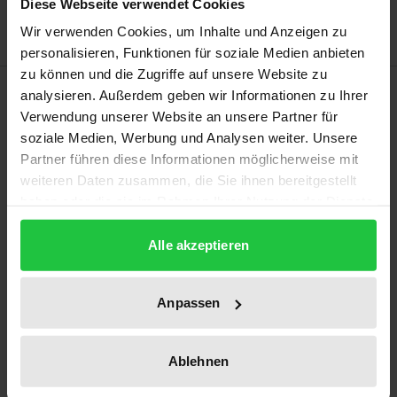
Diese Webseite verwendet Cookies
Wir verwenden Cookies, um Inhalte und Anzeigen zu
personalisieren, Funktionen für soziale Medien anbieten
zu können und die Zugriffe auf unsere Website zu
Beschreibung
analysieren. Außerdem geben wir Informationen zu Ihrer
Verwendung unserer Website an unsere Partner für
soziale Medien, Werbung und Analysen weiter. Unsere
Dieses Schlüsseldokument zur Geschichte des
Partner führen diese Informationen möglicherweise mit
öffentlichen Rechts versetzt den Leser in das Herz
weiteren Daten zusammen, die Sie ihnen bereitgestellt
des „Denkkollektivs“ der sog. „Schmitt-Schule“ und
haben oder die sie im Rahmen Ihrer Nutzung der Dienste
ist von intensiver Zuwendung und erregendem
gesammelt haben.
argumentativen und sachlichen Ernst getragen.
Alle akzeptieren
Dabei sperrt sich Schmitt auch immer wieder gegen
Böckenfördes „Schmitt-Projekt“ als den Versuch
Anpassen
einer politisch-theologischen Zügelung, juristischen
Kanonisierung und Adaption für die Bundesrepublik.
Ablehnen
Die Edition wird durch weitere Korrespondenzen
und Materialien ergänzt. Eine Auswahl von kleineren