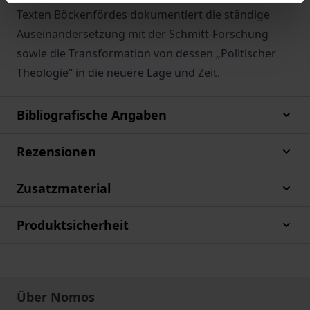
Texten Böckenfördes dokumentiert die ständige
Auseinandersetzung mit der Schmitt-Forschung
sowie die Transformation von dessen „Politischer
Theologie“ in die neuere Lage und Zeit.
Bibliografische Angaben
Rezensionen
Zusatzmaterial
Produktsicherheit
Über Nomos