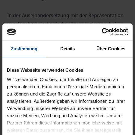
In der Auseinandersetzung mit der Repräsentation
von Auschwitz hat sich die Literaturwissenschaft in
den letzten Jahren zunehmend mit dem Komplex
von Gedächtnis und Erinnerung beschäftigt. Auf
Basis dieses Ansatzes widmet sich dieses Buch zwei
Zustimmung
Details
Über Cookies
Autoren, in deren Werken der Holocaust und seine
literarische Darstellung eine zentrale Rolle spielt:
Diese Webseite verwendet Cookies
Paul Auster und Hubert Fichte. Trotz ihres
Wir verwenden Cookies, um Inhalte und Anzeigen zu
unterschiedlichen biographischen Hintergrundes
personalisieren, Funktionen für soziale Medien anbieten
haben beide Autoren ähnliche Strategien entwickelt,
zu können und die Zugriffe auf unsere Website zu
Auschwitz in ihrem Werk zu thematisieren.
analysieren. Außerdem geben wir Informationen zu Ihrer
Vorangestellt ist den Werkanalysen eine kritische
Verwendung unserer Website an unsere Partner für
soziale Medien, Werbung und Analysen weiter. Unsere
Untersuchung des Trauma-Begriffs, in der die
Partner führen diese Informationen möglicherweise mit
Problematik dieses Konzeptes nicht unterschlagen
weiteren Daten zusammen, die Sie ihnen bereitgestellt
wird. Dabei werden Ansätze Theodor W. Adornos