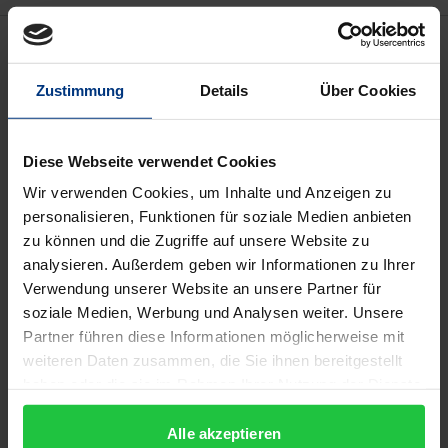
Beschreibung
Zustimmung
Details
Über Cookies
Das Kernanliegen Eugen Finks (1905-1975) gilt dem
Weltverhältnis des Menschen. Obgleich für ihn
zunächst die Ansätze von Husserl und Heidegger
Diese Webseite verwendet Cookies
richtungsweisend sind, legt Fink bereits in seiner bei
Wir verwenden Cookies, um Inhalte und Anzeigen zu
Husserl angefertigten Dissertation den Grund zu
personalisieren, Funktionen für soziale Medien anbieten
seiner eigenständigen philosophischen Position.
zu können und die Zugriffe auf unsere Website zu
analysieren. Außerdem geben wir Informationen zu Ihrer
Sein späteres „kosmologisches“ Denken erschließt
Verwendung unserer Website an unsere Partner für
dem Weltbegriff durch Rückgriff auf die
soziale Medien, Werbung und Analysen weiter. Unsere
philosophische Tradition neue Dimensionen und
Partner führen diese Informationen möglicherweise mit
konkretisiert ihn zugleich im Rahmen einer
weiteren Daten zusammen, die Sie ihnen bereitgestellt
Philosophischen Anthropologie, Sozialphilosophie
haben oder die sie im Rahmen Ihrer Nutzung der Dienste
und einer Philosophie des Pädagogischen. Mit
gesammelt haben.
Alle akzeptieren
dieser Verschränkung von Mensch und Kosmos