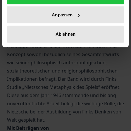
bietet Finks Werk bedeutsame Ansatzpunkte für die
interdisziplinäre geistes- und naturwissenschaftliche
Anpassen
Forschung. Der erste Teil des Buches verortet Finks
kosmologisches Denken im Kontext der
Ablehnen
philosophischen Tradition (Kant, Nietzsche, Husserl,
Heidegger, Scheler u.a.). Im zweiten Teil wird Finks
Konzept sowohl bezüglich seines Gesamtentwurfs
wie seiner philosophisch-anthropologischen,
sozialtheoretischen und religionsphilosophischen
Implikationen befragt. Der Band wird durch Finks
Studie „Nietzsches Metaphysik des Spiels“ eröffnet.
Diese aus dem Jahr 1946 stammende und bislang
unveröffentlichte Arbeit belegt die wichtige Rolle, die
Nietzsche bei der Ausbildung von Finks Denken von
Welt gespielt hat.
Mit Beiträgen von