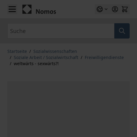
Zum Inhalt springen
Suche
Startseite
/
Sozialwissenschaften
/
Soziale Arbeit / Sozialwirtschaft
/
Freiwilligendienste
/
weltwärts - sexwärts?!