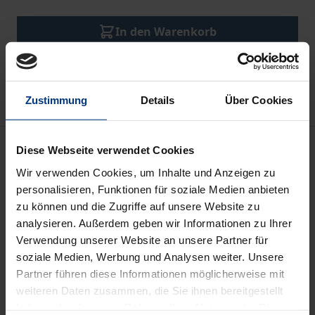
In den Warenkorb
Zur Wunschliste hinzufügen
Hinweise zu Versandkosten
Zustimmung
Details
Über Cookies
Beschreibung
Diese Webseite verwendet Cookies
Wir verwenden Cookies, um Inhalte und Anzeigen zu
Wie werden Gender, Sexualität(en), Begehren und
personalisieren, Funktionen für soziale Medien anbieten
„race“ im Kontext internationaler Freiwilligendienste
zu können und die Zugriffe auf unsere Website zu
analysieren. Außerdem geben wir Informationen zu Ihrer
und besonders im deutschen Freiwilligendienst
Verwendung unserer Website an unsere Partner für
weltwärts
normiert, verhandelt, begrenzt und
soziale Medien, Werbung und Analysen weiter. Unsere
eingeschlossen? Diesen bislang vernachlässigten
Partner führen diese Informationen möglicherweise mit
Fragen geht Aljoscha* Sanja Bökle in diesem Band
weiteren Daten zusammen, die Sie ihnen bereitgestellt
nach. Perspektiven der Gender- und Queer Studies
haben oder die sie im Rahmen Ihrer Nutzung der Dienste