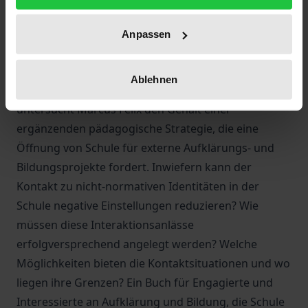
transidente, intergeschlechtliche und queere
Lebensformen (kurz: LSBTIQ*) finden in der Schule
Anpassen
keinesfalls adäquat Erwähnung, Lehrkräfte sind
nicht ausreichend sensibilisiert. Um dennoch einer
Ablehnen
Tabuisierung der real gelebten Vielfalt zu entgehen,
untersucht Marcus Felix den Gehalt einer
ergänzenden pädagogische Strategie, die eine
Öffnung von Schule für externe Aufklärungs- und
Bildungsprojekte fordert. Inwiefern kann der
Kontakt zu nicht-normativen Identitäten in der
Schule negative Einstellungen reduzieren? Wie
müssen diese Interaktionsanlässe
erfolgversprechend angelegt werden? Welche
Möglichkeiten bieten die Kontaktsituationen und wo
liegen ihre Grenzen? Ein Buch für Engagierte und
Interessierte an Aufklärung und Bildung, die Schule