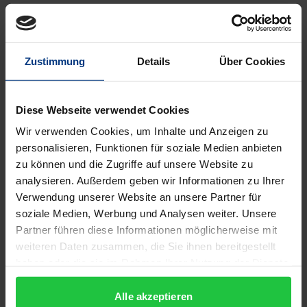
Beschreibung
Eine starre Schullandschaft droht sich von der
Zustimmung
Details
Über Cookies
Lebensrealität der Lernenden zu entfernen – das ist
nicht neu. Angstfreies und chancengleiches Lernen
muss im Fokus aktueller Bildungsdebatten stehen –
Diese Webseite verwendet Cookies
das ist ebenso breiter Konsens. Das Bestreben,
Wir verwenden Cookies, um Inhalte und Anzeigen zu
Lernende in der Entwicklung von Individualität,
personalisieren, Funktionen für soziale Medien anbieten
zu können und die Zugriffe auf unsere Website zu
Selbstvertrauen und Eigenverantwortung zu
analysieren. Außerdem geben wir Informationen zu Ihrer
fördern, indem vielfältige sexuelle und
Verwendung unserer Website an unsere Partner für
geschlechtliche Identitäten in der Schulbildung
soziale Medien, Werbung und Analysen weiter. Unsere
implementiert und gleichwertig thematisiert
Partner führen diese Informationen möglicherweise mit
werden, trifft allerdings noch immer auf
weiteren Daten zusammen, die Sie ihnen bereitgestellt
Unverständnis und Widerstand. Ein Blick in
haben oder die sie im Rahmen Ihrer Nutzung der Dienste
gesammelt haben.
Schulgesetze, Lehrpläne und Lernmaterialien
Alle akzeptieren
verdeutlicht: Lesbische, schwule, bisexuelle,