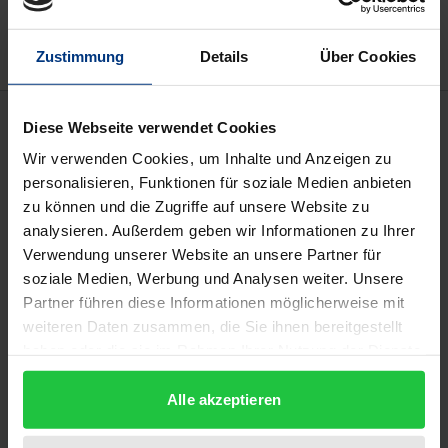
Hinweise zu Versandkosten
Zustimmung
Details
Über Cookies
Beschreibung
Diese Webseite verwendet Cookies
Wir verwenden Cookies, um Inhalte und Anzeigen zu
Diese Studie setzt sich zwei Ziele: Sie macht es sich
personalisieren, Funktionen für soziale Medien anbieten
erstens zur Aufgabe, die Besonderheit der
zu können und die Zugriffe auf unsere Website zu
analysieren. Außerdem geben wir Informationen zu Ihrer
philosophisch-theologischen Anthropologie
Verwendung unserer Website an unsere Partner für
Guardinis, in deren Mittelpunkt der Mensch als
soziale Medien, Werbung und Analysen weiter. Unsere
Person steht, nachzuzeichnen und auf ethische
Partner führen diese Informationen möglicherweise mit
Konsequenzen hin zu untersuchen. Zweitens
weiteren Daten zusammen, die Sie ihnen bereitgestellt
versucht sie zu klären, worin das Interesse
haben oder die sie im Rahmen Ihrer Nutzung der Dienste
Guardinis am Buddhismus und seine
gesammelt haben.
Hochschätzung der Person des »Buddha« gründet.
Alle akzeptieren
Dem Verfasser dieser Studie kommt es darauf an,