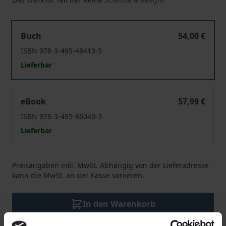
"Wer sein Selbst verliert, wird es gewinnen"
Buch
54,00 €
ISBN 978-3-495-48413-5
Lieferbar
"Wer sein Selbst verliert, wird es gewinnen"
eBook
57,99 €
ISBN 978-3-495-86040-3
Lieferbar
Preisangaben inkl. MwSt. Abhängig von der Lieferadresse
kann die MwSt. an der Kasse variieren.
In den Warenkorb
Zur Wunschliste hinzufügen