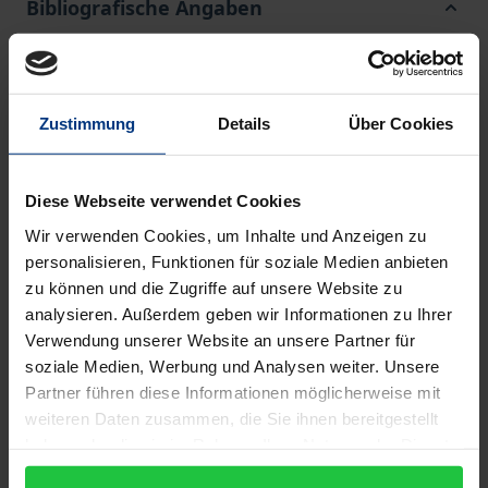
Bibliografische Angaben
Auflage
1
Zustimmung
Details
Über Cookies
ISBN
978-3-487-09619-3
Diese Webseite verwendet Cookies
Wir verwenden Cookies, um Inhalte und Anzeigen zu
Untertitel
personalisieren, Funktionen für soziale Medien anbieten
Abteilung II: Die Werke Wilhelm Grimms Band 32:
zu können und die Zugriffe auf unsere Website zu
Kleinere Schriften 2. Nach der Ausgabe von
analysieren. Außerdem geben wir Informationen zu Ihrer
Gustav Hinrichs neu herausgegeben von Otfrid
Verwendung unserer Website an unsere Partner für
Ehrismann.
soziale Medien, Werbung und Analysen weiter. Unsere
Partner führen diese Informationen möglicherweise mit
Erscheinungsdatum
weiteren Daten zusammen, die Sie ihnen bereitgestellt
01.12.2001
haben oder die sie im Rahmen Ihrer Nutzung der Dienste
gesammelt haben.
Erscheinungsjahr