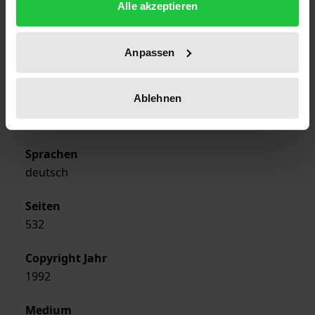
Alle akzeptieren
2001
Verlag
Anpassen
Georg Olms Verlag
Ablehnen
Ausgabeart
Hardcover
Sprachen
deutsch
Seiten
532
Copyright Jahr
1992
Medium