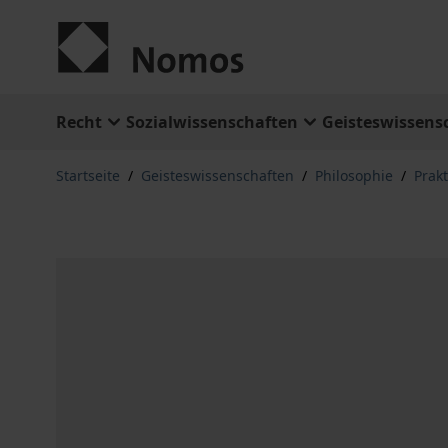
Zum Inhalt springen
Recht
Sozialwissenschaften
Geisteswissens
Startseite
/
Geisteswissenschaften
/
Philosophie
/
Prak