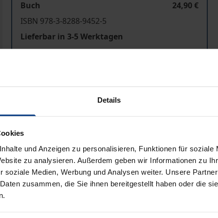
Buch
24,90 €
ISBN 978-3-8288-9452-5
Lieferbar in 3-5 Werktagen
Preisangaben inkl. MwSt. Abhängig von der Lieferadresse kann
In den Warenkorb
Zur Wunschliste hinzufü
Details
Hinweise zu Versandkosten
Cookies
nhalte und Anzeigen zu personalisieren, Funktionen für soziale
Website zu analysieren. Außerdem geben wir Informationen zu I
Bibliografische Angaben
r soziale Medien, Werbung und Analysen weiter. Unsere Partner
 Daten zusammen, die Sie ihnen bereitgestellt haben oder die s
n.
rmack als eines der großen Themen der künftigen Wirtschafts