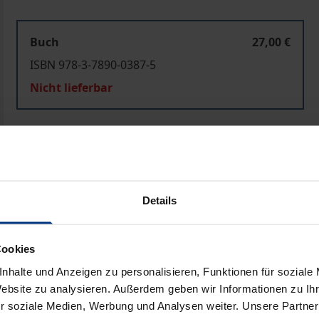
Buch
27,00 €
ISBN 978-3-7890-0387-5
Nicht lieferbar
In den Warenkorb
Zur Wunschliste hinzufü
Hinweise zu Versandkosten
Details
ben
Cookies
nhalte und Anzeigen zu personalisieren, Funktionen für soziale
Website zu analysieren. Außerdem geben wir Informationen zu I
r soziale Medien, Werbung und Analysen weiter. Unsere Partner