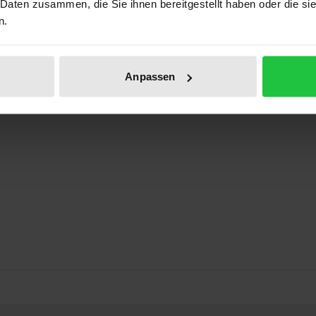
 Daten zusammen, die Sie ihnen bereitgestellt haben oder die s
n.
 faktischen und rechtlichen Möglichkeiten einer Weiteren
Anpassen