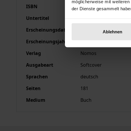
möglicherweise mit weiteren
ISBN
978-3-7890-0387-5
der Dienste gesammelt habe
Untertitel
Eine Untersuchung der
Erscheinungsdatum
15.08.1978
Ablehnen
Erscheinungsjahr
1978
Verlag
Nomos
Ausgabeart
Softcover
Sprachen
deutsch
Seiten
181
Medium
Buch