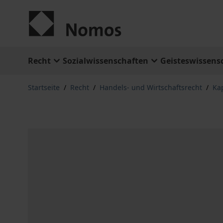
Zum Inhalt springen
Recht
Sozialwissenschaften
Geisteswissens
Startseite
/
Recht
/
Handels- und Wirtschaftsrecht
/
Ka