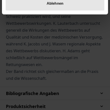
Beiträge von D. Cassel/J. Janßen und P. Oberender. St.
Ablehnen
Felder erläutert den Risikoausgleich, wie er in der
Schweiz praktiziert wird, und seine
Wettbewerbswirkungen. K. Lauterbach untersucht
generell die Wirkungen des Wettbewerbs auf
Qualität und Kosten der medizinischen Versorgung,
während K. Jacobs und J. Wasem regionale Aspekte
des Wettbewerbs diskutieren. H. Adams geht
schließlich auf Wettbewerbsmängel im
Rettungswesen ein.
Der Band richtet sich gleichermaßen an die Praxis
und die Wissenschaft.
Bibliografische Angaben
Produktsicherheit