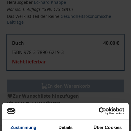
Herausgeber
Eckhard Knappe
Nomos, 1. Auflage 1999, 179 Seiten
Das Werk ist Teil der Reihe
Gesundheitsökonomische
Beiträge
Buch
40,00 €
ISBN 978-3-7890-6219-3
Nicht lieferbar
In den Warenkorb
Zur Wunschliste hinzufügen
Hinweise zu Versandkosten
Zustimmung
Details
Über Cookies