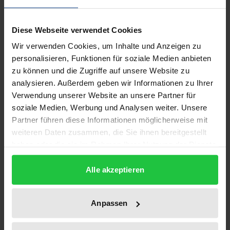
Beschreibung
Diese Webseite verwendet Cookies
»Wettbewerb in der Gesetzlichen
Wir verwenden Cookies, um Inhalte und Anzeigen zu
Krankenversicherung« ist einer der »Dauerbrenner«
personalisieren, Funktionen für soziale Medien anbieten
in der gesundheitspolitischen Diskussion der letzten
zu können und die Zugriffe auf unsere Website zu
Jahre. Während mit Einführung der Wahlfreiheit
analysieren. Außerdem geben wir Informationen zu Ihrer
durch das Gesundheitsstrukturgesetz von 1992 die
Verwendung unserer Website an unsere Partner für
Frage des »Ob« in den Hintergrund getreten ist,
soziale Medien, Werbung und Analysen weiter. Unsere
bleibt die Frage nach dem »Wie« nach wie vor
Partner führen diese Informationen möglicherweise mit
weiteren Daten zusammen, die Sie ihnen bereitgestellt
aktuell. Auf der Jahrestagung des Ausschusses für
haben oder die sie im Rahmen Ihrer Nutzung der Dienste
Gesundheitsökonomie war die »Wie-Frage« auf die
gesammelt haben.
nationale, institutionelle Rahmenordnung eines
Alle akzeptieren
Kassenwettbewerbs, insbesondere auf die
(Nicht-)Notwendigkeit des Risikostrukturausgleichs
Anpassen
konzentriert.
Sein Für und Wider steht im Mittelpunkt der