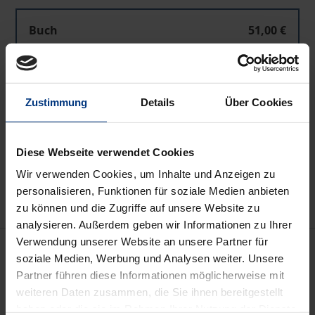
Buch
51,00 €
ISBN 978-3-7890-6642-9
Nicht lieferbar
Zustimmung
Details
Über Cookies
In den Warenkorb
Diese Webseite verwendet Cookies
Zur Wunschliste hinzufügen
Wir verwenden Cookies, um Inhalte und Anzeigen zu
Hinweise zu Versandkosten
personalisieren, Funktionen für soziale Medien anbieten
zu können und die Zugriffe auf unsere Website zu
analysieren. Außerdem geben wir Informationen zu Ihrer
Verwendung unserer Website an unsere Partner für
Beschreibung
soziale Medien, Werbung und Analysen weiter. Unsere
Partner führen diese Informationen möglicherweise mit
Das Instrumentarium der Institutionenökonomie
weiteren Daten zusammen, die Sie ihnen bereitgestellt
erlaubt es, die Frage der Geldverfassung neu zu
haben oder die sie im Rahmen Ihrer Nutzung der Dienste