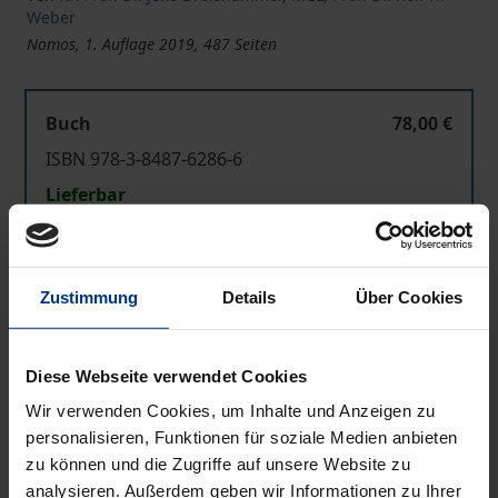
Weber
Nomos, 1. Auflage 2019, 487 Seiten
Buch
78,00 €
ISBN 978-3-8487-6286-6
Lieferbar
Preisangaben inkl. MwSt. Abhängig von der Lieferadresse
kann die MwSt. an der Kasse variieren.
Zustimmung
Details
Über Cookies
In den Warenkorb
Diese Webseite verwendet Cookies
Zur Wunschliste hinzufügen
Wir verwenden Cookies, um Inhalte und Anzeigen zu
Hinweise zu Versandkosten
personalisieren, Funktionen für soziale Medien anbieten
zu können und die Zugriffe auf unsere Website zu
analysieren. Außerdem geben wir Informationen zu Ihrer