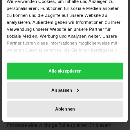
Wir verwenden Cookies, um Inhalte und Anzeigen zu
Hinweise zu Versandkosten
personalisieren, Funktionen für soziale Medien anbieten
zu können und die Zugriffe auf unsere Website zu
analysieren. Außerdem geben wir Informationen zu Ihrer
Verwendung unserer Website an unsere Partner für
Beschreibung
soziale Medien, Werbung und Analysen weiter. Unsere
Partner führen diese Informationen möglicherweise mit
weiteren Daten zusammen, die Sie ihnen bereitgestellt
Diese Forschungsarbeit ist die erste detaillierte
haben oder die sie im Rahmen Ihrer Nutzung der Dienste
wissenschaftliche Analyse der
gesammelt haben.
Gesetzgebungsprozesse zum EEG 2014 und zum
Alle akzeptieren
EEG 2017. Auf Grundlage von Experteninterviews,
einer Medienanalyse sowie einer
Anpassen
Dokumentenanalyse wird der Wechsel von festen
Einspeisevergütungen zu Ausschreibungen
strukturiert untersucht. Die Ergebnisse zeigen, dass
Ablehnen
neben dem EU-Beihilferecht auch innenpolitische
Prozesse eine wichtige Rolle spielten. In diesem