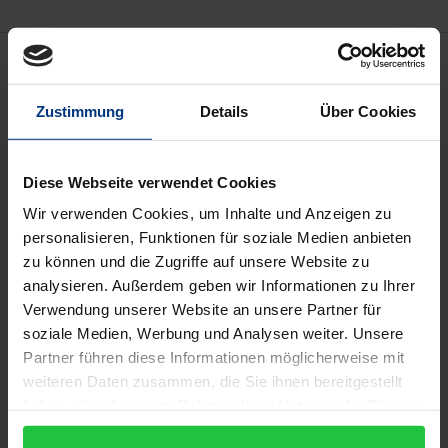
Beschreibung
Zustimmung
Details
Über Cookies
Durch den gesellschaftlichen Wandel vollzieht sich
auch ein Wandel der Anforderungen an
Lernprozesse in unserem Bildungssystem. Die
Diese Webseite verwendet Cookies
neuen Informations- und
Wir verwenden Cookies, um Inhalte und Anzeigen zu
Kommunikationstechnologien sind einerseits ein
personalisieren, Funktionen für soziale Medien anbieten
Auslöser des Qualifizierungsbedarfs, andererseits
zu können und die Zugriffe auf unsere Website zu
versprechen sie Lernprozesse effektiver und
analysieren. Außerdem geben wir Informationen zu Ihrer
Verwendung unserer Website an unsere Partner für
effizienter zu gestalten. Zukünftige Generationen
soziale Medien, Werbung und Analysen weiter. Unsere
werden verstärkt auf elektronische Lernformen
Partner führen diese Informationen möglicherweise mit
zugreifen, da diese eine zunehmende Entkopplung
weiteren Daten zusammen, die Sie ihnen bereitgestellt
und Entgrenzung des Lernens ermöglichen. Die
haben oder die sie im Rahmen Ihrer Nutzung der Dienste
heutigen Jugendlichen, der sogenannten Web-2.0-
gesammelt haben.