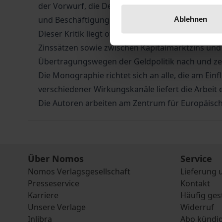
der Vorwurf, die Deutsche Bundesbank sei zu sta
und Beschäftigung.
Ablehnen
Dieser Kritik liegt oft die Annahme zugrunde, 
Zinssätzen sowie zwischen Kapitalmarktzins und
Übertragungswegen der Geldpolitik nach und zei
Die Monographie richtet sich an alle, die am Einf
verschiedener Wirkungskanäle liefert die Arbeit 
Die Autoren arbeiten am Zentrum für Europäische
Über Nomos
Service
Nomos Verlagsgesellschaft
Lieferung 
Presseservice
Kontakt
Karriere
Häufig ges
Unsere Verlage
Widerruf
Inlibra
Abo kündi