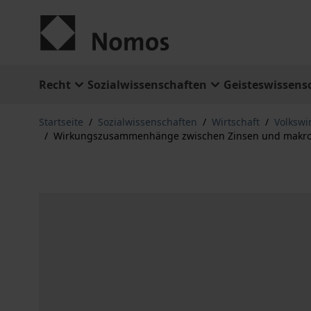
Zum Inhalt springen
Recht
Sozialwissenschaften
Geisteswissens
Startseite
/
Sozialwissenschaften
/
Wirtschaft
/
Volkswi
/
Wirkungszusammenhänge zwischen Zinsen und makroö