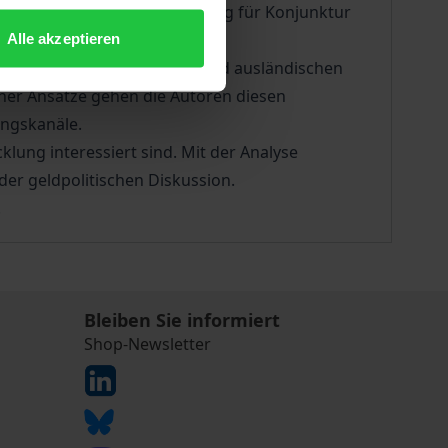
rnachlässige ihre Verantwortung für Konjunktur
Alle akzeptieren
 und Kapitalmarktzins, in- und ausländischen
her Ansätze gehen die Autoren diesen
ungskanäle.
cklung interessiert sind. Mit der Analyse
der geldpolitischen Diskussion.
.
Bleiben Sie informiert
Shop-Newsletter