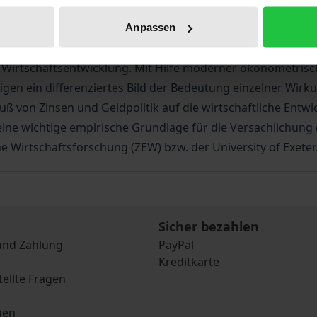
rr auf das Ziel der Geldwertstabilität ausgerichtet und ve
Anpassen
es bestehe ein enger Wirkungszusammenhang zwischen Geld-
 Wirtschaftsentwicklung. Mit Hilfe moderner ökonometrisc
gen ein differenziertes Bild der Bedeutung einzelner Wirk
luß von Zinsen und Geldpolitik auf die wirtschaftliche Entwi
eine wichtige empirische Grundlage für die Versachlichung 
 Wirtschaftsforschung (ZEW) bzw. der University of Exeter
Sicher bezahlen
und Zahlung
PayPal
Kreditkarte
tellte Fragen
gen