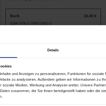
Buch
34,00 €
ISBN 978-3-7890-3900-3
Nicht lieferbar
Details
In den Warenkorb
Zur Wunschliste hinzufü
Hinweise zu Versandkosten
Cookies
nhalte und Anzeigen zu personalisieren, Funktionen für soziale
Website zu analysieren. Außerdem geben wir Informationen zu I
Bibliografische Angaben
r soziale Medien, Werbung und Analysen weiter. Unsere Partner
 Daten zusammen, die Sie ihnen bereitgestellt haben oder die s
n.
tänden im In- und Ausland kritisiert worden. Im Zentrum de