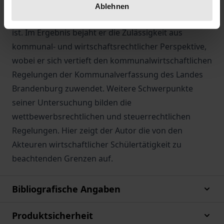
Autor kategorisiert wirtschaftliche Schülertätigkeit
Ablehnen
und zeigt auf, wem diese im Einzelfall zuzurechnen
ist. Im Ergebnis bejaht er die Zulässigkeit aus
kommunal- und wirtschaftsrechtlicher Perspektive,
wobei er sich vertieft den kommunalwirtschaftlichen
Regelungen der Kommunalverfassung des Landes
Brandenburg zuwendet. Weitere Schwerpunkte
seiner Untersuchung bilden die
wettbewerbsrechtlichen und steuerrechtlichen
Regelungen. Hier zeigt der Autor die von den
Akteuren wirtschaftlicher Schülertätigkeit zu
beachtenden Grenzen auf.
Bibliografische Angaben
Produktsicherheit