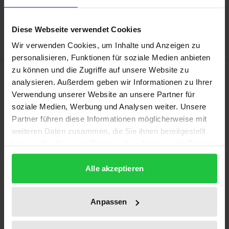
Zur Wunschliste hinzufügen
Hinweise zu Versandkosten
Diese Webseite verwendet Cookies
Wir verwenden Cookies, um Inhalte und Anzeigen zu
personalisieren, Funktionen für soziale Medien anbieten
zu können und die Zugriffe auf unsere Website zu
Beschreibung
analysieren. Außerdem geben wir Informationen zu Ihrer
Verwendung unserer Website an unsere Partner für
Wirtschaftliche Schülertätigkeit gilt – etwa in Form
soziale Medien, Werbung und Analysen weiter. Unsere
einer Schülerfirma – als pädagogisch wertvoll,
Partner führen diese Informationen möglicherweise mit
weiteren Daten zusammen, die Sie ihnen bereitgestellt
gleichzeitig aber als rechtliche Grauzone. Erstmals
haben oder die sie im Rahmen Ihrer Nutzung der Dienste
untersucht der Autor die bei wirtschaftlicher
gesammelt haben.
Schülertätigkeit auftretenden rechtlichen Probleme.
Alle akzeptieren
Diese ergeben sich vor allem aus dem
Anpassen
Spannungsverhältnis von öffentlichem
Bildungsauftrag und wirtschaftlichem Handeln. Der