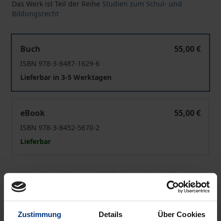
Das Werk ist Teil der Reihe
Studien zum Schul- und
Bildungsrecht
Wirtschaftliche Betätigung von Schülern an öffentliche
Buch
55,00 €
ISBN 978-3-8487-1629-6
Lieferbar in 3-5 Werktagen
Wirtschaftliche Betätigung von Schülern an öffentliche
eBook
55,00 €
ISBN 978-3-8452-5670-2
Lieferbar
Preisangaben inkl. MwSt. Abhängig von der Lieferadresse
kann die MwSt. an der Kasse variieren.
In den Warenkorb
Zustimmung
Details
Über Cookies