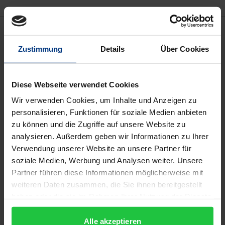
Beschreibung
Zustimmung
Details
Über Cookies
Die Bayerische Landeszentrale für neue Medien hat
nach 1993 und 2001 zum dritten Mal eine
Diese Webseite verwendet Cookies
vollständige Dokumentation der Inhaber- und
Wir verwenden Cookies, um Inhalte und Anzeigen zu
Beteiligungsverhältnisse der von ihr genehmigten
personalisieren, Funktionen für soziale Medien anbieten
lokalen und regionalen Rundfunkangebote in
zu können und die Zugriffe auf unsere Website zu
Bayern vorgelegt.
analysieren. Außerdem geben wir Informationen zu Ihrer
Vor dem Hintergrund schrumpfender Anzeigen- und
Verwendung unserer Website an unsere Partner für
Werbemärkte, veränderter Nutzungsgewohnheiten
soziale Medien, Werbung und Analysen weiter. Unsere
sowie neuer Wettbewerber und Verbreitungswege
Partner führen diese Informationen möglicherweise mit
weiteren Daten zusammen, die Sie ihnen bereitgestellt
erschien eine Neuauflage der Dokumentation umso
haben oder die sie im Rahmen Ihrer Nutzung der Dienste
dringlicher, als sich seit der letzten Veröffentlichung
gesammelt haben.
ein tiefgreifender Wandlungsprozess abzeichnete,
Alle akzeptieren