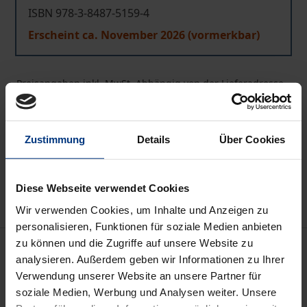
ISBN 978-3-8487-5159-4
Erscheint ca. November 2026 (vormerkbar)
Preisangaben inkl. MwSt. Abhängig von der Lieferadresse
kann die MwSt. an der Kasse variieren.
In den Warenkorb
Zustimmung
Details
Über Cookies
Zur Wunschliste hinzufügen
Hinweise zu Versandkosten
Diese Webseite verwendet Cookies
Wir verwenden Cookies, um Inhalte und Anzeigen zu
personalisieren, Funktionen für soziale Medien anbieten
zu können und die Zugriffe auf unsere Website zu
Beschreibung
analysieren. Außerdem geben wir Informationen zu Ihrer
Verwendung unserer Website an unsere Partner für
Das Lehrbuch bietet eine an Haupt- und
soziale Medien, Werbung und Analysen weiter. Unsere
Nebenfachstudierende gerichtete Einführung in die