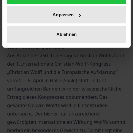
der Gründlichkeit“ in Deutschland gerühmt,
verblasste sein Ruhm indessen bald. Erst die von
Anpassen
Jean Ecole und anderen besorgte große Ausgabe
der Werke Wolffs hat zu einer Wiederentdeckung
Ablehnen
Wolffs und zur Neubelebung der internationalen
Wolff-Forschung geführt.
Aus Anlaß des 250. Todestages Christian Wolffs fand
der 1. Internationale Christian-Wolff-Kongress
„Christian Wolff und die Europäische Aufklärung“
vom 4. –. 8. April in Halle (Saale) statt. In fünf
umfangreichen Bänden wird der wissenschaftliche
Ertrag dieses Kongresses dokumentiert. Das
gesamte Oeuvre Wolffs wird in Einzelstudien
untersucht. Der bisher nur unzureichend
gewürdigten internationalen Wirkung Wolffs kommt
hierbei ein besonderes Gewicht zu. Damit liegt eine