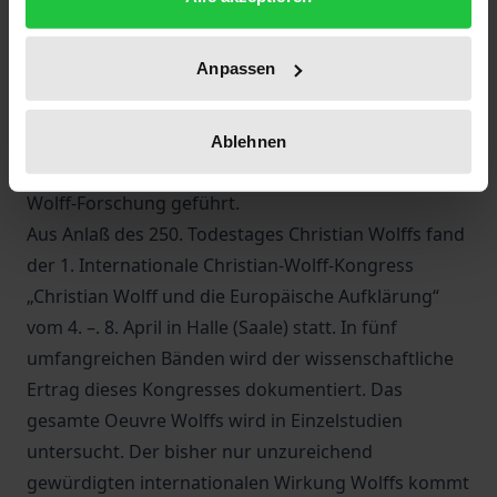
geworden. Noch von Kant als „Erfinder des Geistes
der Gründlichkeit“ in Deutschland gerühmt,
Anpassen
verblasste sein Ruhm indessen bald. Erst die von
Jean Ecole und anderen besorgte große Ausgabe
der Werke Wolffs hat zu einer Wiederentdeckung
Ablehnen
Wolffs und zur Neubelebung der internationalen
Wolff-Forschung geführt.
Aus Anlaß des 250. Todestages Christian Wolffs fand
der 1. Internationale Christian-Wolff-Kongress
„Christian Wolff und die Europäische Aufklärung“
vom 4. –. 8. April in Halle (Saale) statt. In fünf
umfangreichen Bänden wird der wissenschaftliche
Ertrag dieses Kongresses dokumentiert. Das
gesamte Oeuvre Wolffs wird in Einzelstudien
untersucht. Der bisher nur unzureichend
gewürdigten internationalen Wirkung Wolffs kommt