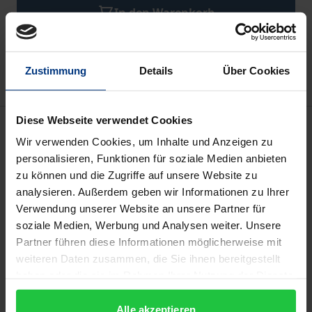
In den Warenkorb
Zur Wunschliste hinzufügen
Hinweise zu Versandkosten
Zustimmung
Details
Über Cookies
Diese Webseite verwendet Cookies
Beschreibung
Wir verwenden Cookies, um Inhalte und Anzeigen zu
personalisieren, Funktionen für soziale Medien anbieten
Christian Wolff (1679 – 1754) gilt als der
zu können und die Zugriffe auf unsere Website zu
bedeutendste und wirkungsmächtigste Philosoph
analysieren. Außerdem geben wir Informationen zu Ihrer
der Früh- und Hochaufklärung. Unter der Leitung
Verwendung unserer Website an unsere Partner für
der Philosophie und der sog. mathematischen
soziale Medien, Werbung und Analysen weiter. Unsere
Partner führen diese Informationen möglicherweise mit
Methode suchte er ein enzyklopädisches System der
weiteren Daten zusammen, die Sie ihnen bereitgestellt
Wissenschaften auf dem Stand der Bildung seiner
haben oder die sie im Rahmen Ihrer Nutzung der Dienste
Zeit zu begründen. In der Mitte seines Jahrhunderts
gesammelt haben.
war Wolff zu einer europaweit gerühmten Autorität
Alle akzeptieren