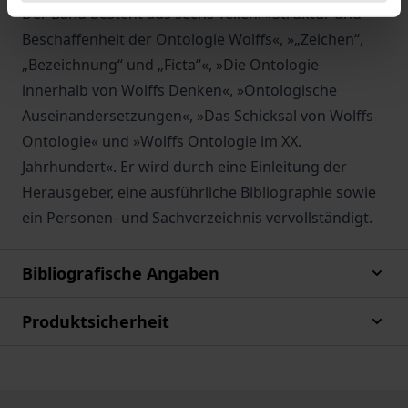
Der Band besteht aus sechs Teilen: »Struktur und
Beschaffenheit der Ontologie Wolffs«, »„Zeichen“,
„Bezeichnung“ und „Ficta“«, »Die Ontologie
innerhalb von Wolffs Denken«, »Ontologische
Auseinandersetzungen«, »Das Schicksal von Wolffs
Ontologie« und »Wolffs Ontologie im XX.
Jahrhundert«. Er wird durch eine Einleitung der
Herausgeber, eine ausführliche Bibliographie sowie
ein Personen- und Sachverzeichnis vervollständigt.
Bibliografische Angaben
Produktsicherheit