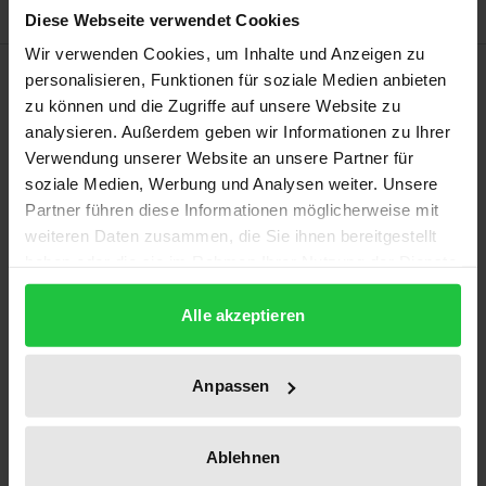
Diese Webseite verwendet Cookies
Wir verwenden Cookies, um Inhalte und Anzeigen zu
Beschreibung
personalisieren, Funktionen für soziale Medien anbieten
zu können und die Zugriffe auf unsere Website zu
analysieren. Außerdem geben wir Informationen zu Ihrer
Der vorliegende Band ist Ausdruck des neuen,
Verwendung unserer Website an unsere Partner für
lebendigen Interesses am Denken Christian Wolffs,
soziale Medien, Werbung und Analysen weiter. Unsere
das in den letzten Jahrzehnten ständig gewachsen
Partner führen diese Informationen möglicherweise mit
ist. Er bezeugt aber auch die Wiederentdeckung
weiteren Daten zusammen, die Sie ihnen bereitgestellt
eines Wissensgebiets wie der Ontologie, die sich
haben oder die sie im Rahmen Ihrer Nutzung der Dienste
besonders in den letzten Jahren weltweit innerhalb
gesammelt haben.
Alle akzeptieren
der philosophischen Reflexion bemerkbar gemacht
hat. Gesammelt sind darin die auf Deutsch,
Französisch und Italienisch verfassten Beiträge der
Anpassen
Internationalen Tagung Età dei Lumi e filosofia.
L’ontologia di Christian Wolff, die in Parma vom 19.–
Ablehnen
21. Februar 2009 stattgefunden hat.