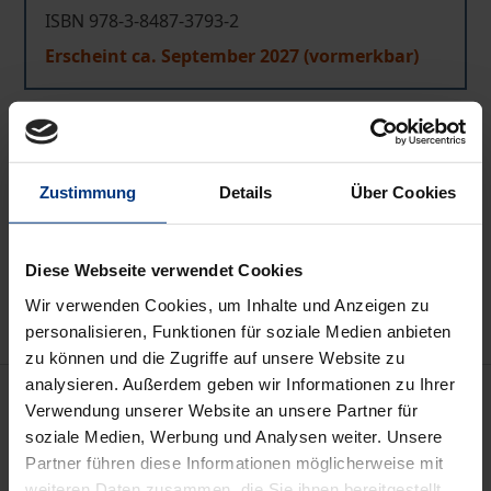
ISBN 978-3-8487-3793-2
Erscheint ca. September 2027 (vormerkbar)
Preisangaben inkl. MwSt. Abhängig von der Lieferadresse
kann die MwSt. an der Kasse variieren.
Zustimmung
Details
Über Cookies
In den Warenkorb
Zur Wunschliste hinzufügen
Diese Webseite verwendet Cookies
Hinweise zu Versandkosten
Wir verwenden Cookies, um Inhalte und Anzeigen zu
personalisieren, Funktionen für soziale Medien anbieten
zu können und die Zugriffe auf unsere Website zu
analysieren. Außerdem geben wir Informationen zu Ihrer
Beschreibung
Verwendung unserer Website an unsere Partner für
soziale Medien, Werbung und Analysen weiter. Unsere
Das Recht der Welthandelsorganisationen (World
Partner führen diese Informationen möglicherweise mit
Trade Organization – wie die WTO) steht vor großen
weiteren Daten zusammen, die Sie ihnen bereitgestellt