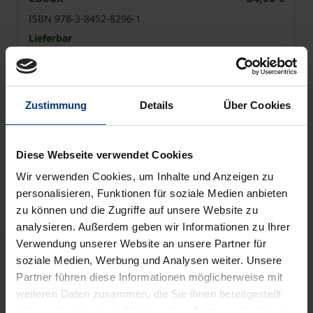
ISBN 978-3-8452-8296-1
Lieferbar
Preisangaben inkl. MwSt. Abhängig von der Lieferadresse
kann die MwSt. an der Kasse variieren.
Zustimmung
Details
Über Cookies
In den Warenkorb
Diese Webseite verwendet Cookies
Zur Wunschliste hinzufügen
Wir verwenden Cookies, um Inhalte und Anzeigen zu
Hinweise zu Versandkosten
personalisieren, Funktionen für soziale Medien anbieten
zu können und die Zugriffe auf unsere Website zu
analysieren. Außerdem geben wir Informationen zu Ihrer
Verwendung unserer Website an unsere Partner für
Beschreibung
soziale Medien, Werbung und Analysen weiter. Unsere
Partner führen diese Informationen möglicherweise mit
Der Band enthält die deutschen Landesberichte zu
weiteren Daten zusammen, die Sie ihnen bereitgestellt
haben oder die sie im Rahmen Ihrer Nutzung der Dienste