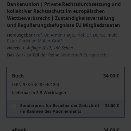
Bankenunion | Private Rechtsdurchsetzung und
kollektiver Rechtsschutz im europäischen
Wettbewerbsrecht | Zuständigkeitsverteilung
und Regulierungsbefugnisse EU Mitgliedstaaten
Herausgeber
Prof. Dr. Armin Hatje
,
Prof. Dr. Dr. h.c. mult.
Peter-Christian Müller-Graff
Nomos, 1. Auflage 2017, 150 Seiten
Das Werk ist Teil der Reihe
Sonderheft Europarecht
XXVII. FIDE-Kongress vom 18. Mai bis 21. Mai 2016 in Bu
Buch
34,00 €
ISBN 978-3-8487-4012-3
Lieferbar in 3-5 Werktagen
Sonderpreis für Bezieher der Zeitschrift
25,50 €
im Rahmen des Abonnements
XXVII. FIDE-Kongress vom 18. Mai bis 21. Mai 2016 in Bu
eBook
34,00 €