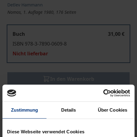
Detlev Hammann
Nomos, 1. Auflage 1980, 176 Seiten
Buch
31,00 €
ISBN 978-3-7890-0609-8
Nicht lieferbar
In den Warenkorb
Zur Wunschliste hinzufügen
Hinweise zu Versandkosten
Zustimmung
Details
Über Cookies
Bibliografische Angaben
Diese Webseite verwendet Cookies