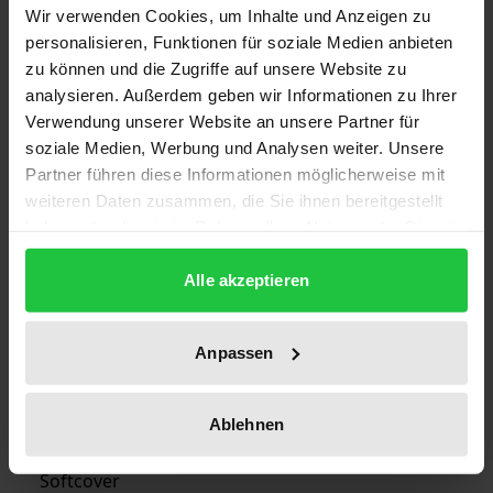
Wir verwenden Cookies, um Inhalte und Anzeigen zu
personalisieren, Funktionen für soziale Medien anbieten
Auflage
zu können und die Zugriffe auf unsere Website zu
1
analysieren. Außerdem geben wir Informationen zu Ihrer
Verwendung unserer Website an unsere Partner für
ISBN
soziale Medien, Werbung und Analysen weiter. Unsere
978-3-7890-0609-8
Partner führen diese Informationen möglicherweise mit
weiteren Daten zusammen, die Sie ihnen bereitgestellt
Erscheinungsdatum
haben oder die sie im Rahmen Ihrer Nutzung der Dienste
20.11.1980
gesammelt haben.
Alle akzeptieren
Erscheinungsjahr
1980
Anpassen
Verlag
Nomos
Ablehnen
Ausgabeart
Softcover