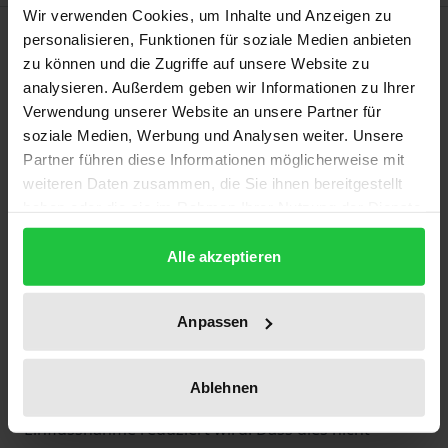
Wir verwenden Cookies, um Inhalte und Anzeigen zu
Beschreibung
personalisieren, Funktionen für soziale Medien anbieten
zu können und die Zugriffe auf unsere Website zu
analysieren. Außerdem geben wir Informationen zu Ihrer
Haben wir ein Recht auf Zeit? – Spürbar wird Zeit,
Verwendung unserer Website an unsere Partner für
vor allem wenn sie fehlt. Ohne Zeit können wir nicht
soziale Medien, Werbung und Analysen weiter. Unsere
handeln, so dass wir Zeitmangel oft als
Partner führen diese Informationen möglicherweise mit
Autonomieverlust erleben. Was im Kleinen belanglos
weiteren Daten zusammen, die Sie ihnen bereitgestellt
scheint, offenbart im Großen grundlegende
haben oder die sie im Rahmen Ihrer Nutzung der Dienste
Gerechtigkeitsfragen.
gesammelt haben.
Alle akzeptieren
Das Werk beschreibt diese Fragen, macht sie
juristisch greifbar und ordnet sie normativ ein.
Untersucht wird, wie Recht beeinflusst, wie viel Zeit
Anpassen
wir haben. Vorgeschlagen wird, Zeit als Ressource
zu begreifen, die uns allen in gleichem Maße zur
Ablehnen
Verfügung steht und (erst) durch äußere
Einflussnahme reduziert wird. Dass dies nicht