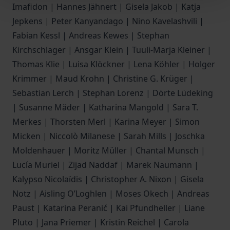
Imafidon | Hannes Jähnert | Gisela Jakob | Katja
Jepkens | Peter Kanyandago | Nino Kavelashvili |
Fabian Kessl | Andreas Kewes | Stephan
Kirchschlager | Ansgar Klein | Tuuli-Marja Kleiner |
Thomas Klie | Luisa Klöckner | Lena Köhler | Holger
Krimmer | Maud Krohn | Christine G. Krüger |
Sebastian Lerch | Stephan Lorenz | Dörte Lüdeking
| Susanne Mäder | Katharina Mangold | Sara T.
Merkes | Thorsten Merl | Karina Meyer | Simon
Micken | Niccolò Milanese | Sarah Mills | Joschka
Moldenhauer | Moritz Müller | Chantal Munsch |
Lucía Muriel | Zijad Naddaf | Marek Naumann |
Kalypso Nicolaïdis | Christopher A. Nixon | Gisela
Notz | Aisling O’Loghlen | Moses Okech | Andreas
Paust | Katarina Peranić | Kai Pfundheller | Liane
Pluto | Jana Priemer | Kristin Reichel | Carola