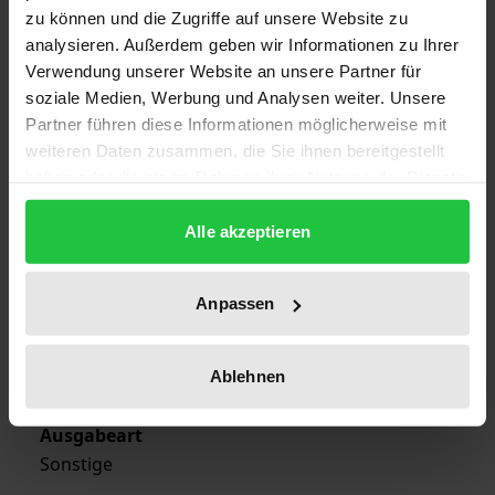
zu können und die Zugriffe auf unsere Website zu
Auflage
analysieren. Außerdem geben wir Informationen zu Ihrer
1
Verwendung unserer Website an unsere Partner für
soziale Medien, Werbung und Analysen weiter. Unsere
ISBN
Partner führen diese Informationen möglicherweise mit
978-3-7890-0880-1
weiteren Daten zusammen, die Sie ihnen bereitgestellt
haben oder die sie im Rahmen Ihrer Nutzung der Dienste
Erscheinungsdatum
gesammelt haben.
28.06.1983
Alle akzeptieren
Erscheinungsjahr
1983
Anpassen
Verlag
Ablehnen
Nomos
Ausgabeart
Sonstige