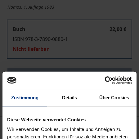
Nomos, 1. Auflage 1983
Buch
22,00 €
ISBN 978-3-7890-0880-1
Nicht lieferbar
In den Warenkorb
Zur Wunschliste hinzufügen
Hinweise zu Versandkosten
Zustimmung
Details
Über Cookies
Diese Webseite verwendet Cookies
Bibliografische Angaben
Wir verwenden Cookies, um Inhalte und Anzeigen zu
personalisieren, Funktionen für soziale Medien anbieten