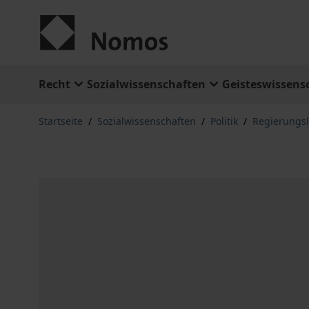
Zum Inhalt springen
Recht
Sozialwissenschaften
Geisteswissens
Startseite
/
Sozialwissenschaften
/
Politik
/
Regierungs