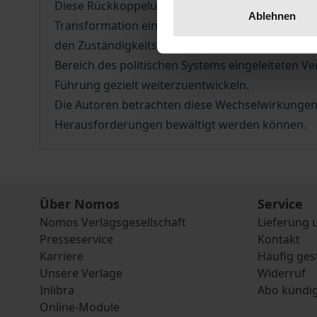
Diese Rückkoppelung wird zurzeit erst ansatzwe
Ablehnen
Transformation einhergehenden Veränderungen bes
den Zuständigkeitsbereich einzelner Ressorts. 
Bereich des politischen Systems eingeleiteten V
Führung gezielt weiterzuentwickeln.
Die Autoren betrachten diese Wechselwirkungen 
Herausforderungen bewältigt werden können.
Über Nomos
Service
Nomos Verlagsgesellschaft
Lieferung 
Presseservice
Kontakt
Karriere
Häufig ges
Unsere Verlage
Widerruf
Inlibra
Abo kündi
Online-Module