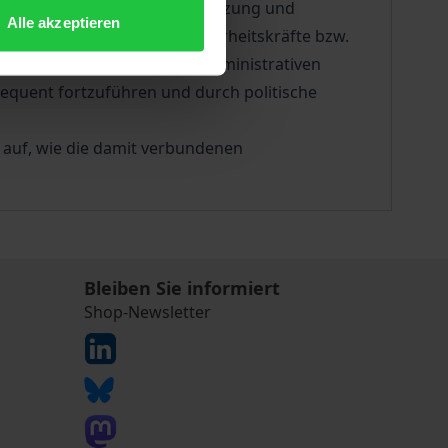
er Wirkungsgrad der mit Vernetzung und
Alle akzeptieren
 einzelnen Streit- und Sicherheitskräfte bzw.
ung und Transformation im administrativen
sequent fortzuführen und durch politische
 auf, wie die damit verbundenen
Bleiben Sie informiert
Shop-Newsletter