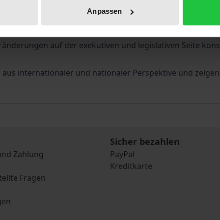
ise erkannt und diskutiert. Das ist problematisch, denn d
Anpassen
chränkt sich dadurch bislang vor allem auf die Ebene der
Künftig wird es daher darauf ankommen, die durch Vernetz
eränderungen auf der exekutiven und legislativen Seite kon
aus internationaler und nationaler Perspektive und zeigen
Sicher bezahlen
und Zahlung
PayPal
Kreditkarte
tellte Fragen
gen