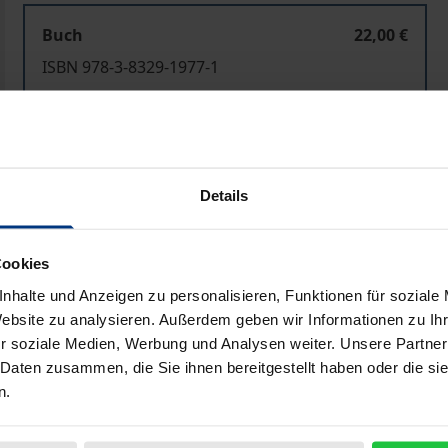
Buch
22,00 €
ISBN 978-3-8329-1977-1
Nicht lieferbar
In den Warenkorb
Zur Wunschliste hinzufü
Details
Hinweise zu Versandkosten
Cookies
nhalte und Anzeigen zu personalisieren, Funktionen für soziale
Bibliografische Angaben
Website zu analysieren. Außerdem geben wir Informationen zu I
r soziale Medien, Werbung und Analysen weiter. Unsere Partner
 Daten zusammen, die Sie ihnen bereitgestellt haben oder die s
n.
ion dienen dazu, politische Ziele zu erreichen und vollzie
hmenbedingungen werden jedoch ihrerseits durch die Ver