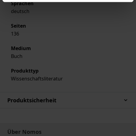
Sprachen
deutsch
Seiten
136
Medium
Buch
Produkttyp
Wissenschaftsliteratur
Produktsicherheit
Über Nomos