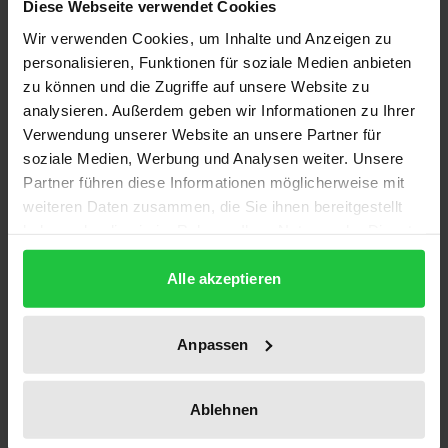
Diese Webseite verwendet Cookies
ISBN
Wir verwenden Cookies, um Inhalte und Anzeigen zu
978-3-88345-848-9
personalisieren, Funktionen für soziale Medien anbieten
zu können und die Zugriffe auf unsere Website zu
Untertitel
analysieren. Außerdem geben wir Informationen zu Ihrer
Aachener Vorträge
Verwendung unserer Website an unsere Partner für
soziale Medien, Werbung und Analysen weiter. Unsere
Erscheinungsdatum
Partner führen diese Informationen möglicherweise mit
30.06.1979
weiteren Daten zusammen, die Sie ihnen bereitgestellt
haben oder die sie im Rahmen Ihrer Nutzung der Dienste
Erscheinungsjahr
gesammelt haben.
1979
Alle akzeptieren
Verlag
Academia
Anpassen
Ausgabeart
Softcover
Ablehnen