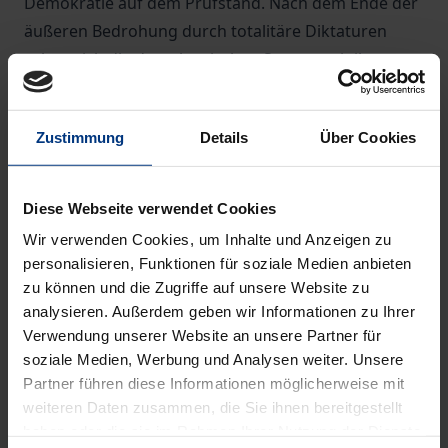
Demokratie auf dem Prüfstand. Nach dem Ende der
äußeren Bedrohung durch totalitäre Diktaturen
sehen sich die demokratischen Staaten mit ihren
inneren Schwächen und Unzulänglichkeiten
konfrontiert. Gefragt sind neue Perspektiven und
Zustimmung
Details
Über Cookies
Visionen, die den Zusammenhalt der freien
Gesellschaften stärken und ihre Anziehungskraft in
denjenigen Regionen der Welt erhöhen, die in
Diese Webseite verwendet Cookies
anderen politischen Ordnungsmodellen ihr Heil
Wir verwenden Cookies, um Inhalte und Anzeigen zu
sehen.
personalisieren, Funktionen für soziale Medien anbieten
Anders als vergleichbare Studien, die allein in der
zu können und die Zugriffe auf unsere Website zu
Gegenwart aufgehen oder von ihr zerrieben
analysieren. Außerdem geben wir Informationen zu Ihrer
Verwendung unserer Website an unsere Partner für
werden, stellt der Verfasser seine Untersuchung in
soziale Medien, Werbung und Analysen weiter. Unsere
den Zusammenhang der europäischen politischen
Partner führen diese Informationen möglicherweise mit
Ideengeschichte und Philosophie. Dabei geht er der
weiteren Daten zusammen, die Sie ihnen bereitgestellt
zentralen Frage nach, welche Impulse die
haben oder die sie im Rahmen Ihrer Nutzung der Dienste