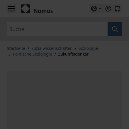
Zum Inhalt springen
Suche
Startseite
/
Sozialwissenschaften
/
Soziologie
/
Politische Soziologie
/
Zukunftsdenker